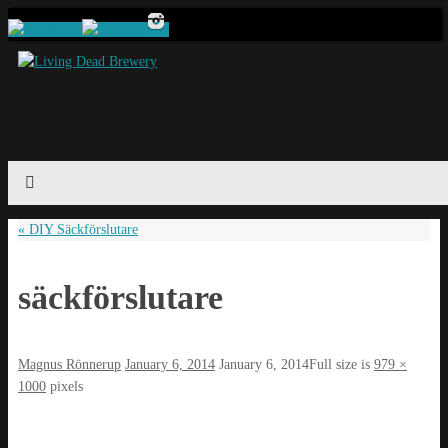
«
DIY Säckförslutare
säckförslutare
Magnus Rönnerup
January 6, 2014
January 6, 2014
Full size is
979 ×
1000
pixels