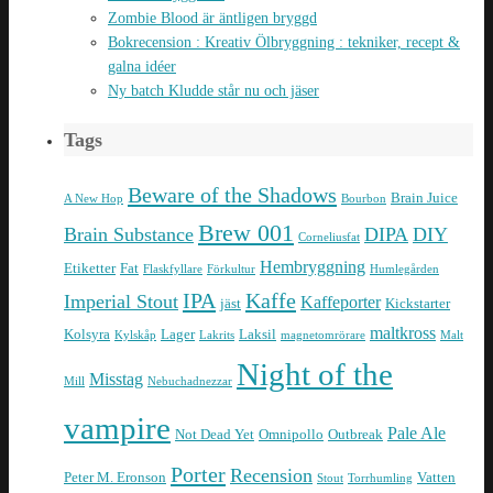
Zombie Blood är äntligen bryggd
Bokrecension : Kreativ Ölbryggning : tekniker, recept &
galna idéer
Ny batch Kludde står nu och jäser
Tags
Beware of the Shadows
Brain Juice
A New Hop
Bourbon
Brew 001
Brain Substance
DIPA
DIY
Corneliusfat
Hembryggning
Etiketter
Fat
Flaskfyllare
Förkultur
Humlegården
IPA
Kaffe
Imperial Stout
Kaffeporter
jäst
Kickstarter
maltkross
Kolsyra
Lager
Laksil
Kylskåp
Lakrits
magnetomrörare
Malt
Night of the
Misstag
Mill
Nebuchadnezzar
vampire
Pale Ale
Not Dead Yet
Omnipollo
Outbreak
Porter
Recension
Peter M. Eronson
Vatten
Stout
Torrhumling