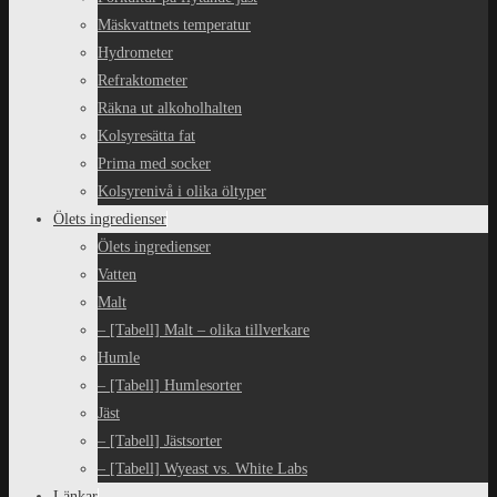
Mäskvattnets temperatur
Hydrometer
Refraktometer
Räkna ut alkoholhalten
Kolsyresätta fat
Prima med socker
Kolsyrenivå i olika öltyper
Ölets ingredienser
Ölets ingredienser
Vatten
Malt
– [Tabell] Malt – olika tillverkare
Humle
– [Tabell] Humlesorter
Jäst
– [Tabell] Jästsorter
– [Tabell] Wyeast vs. White Labs
Länkar