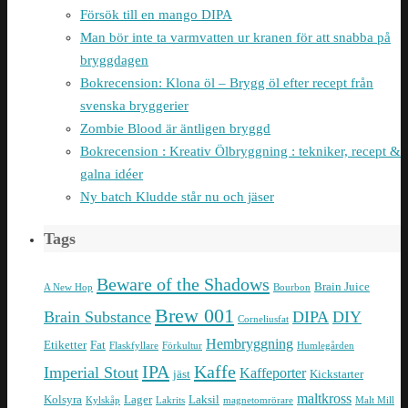
Försök till en mango DIPA
Man bör inte ta varmvatten ur kranen för att snabba på
bryggdagen
Bokrecension: Klona öl – Brygg öl efter recept från
svenska bryggerier
Zombie Blood är äntligen bryggd
Bokrecension : Kreativ Ölbryggning : tekniker, recept &
galna idéer
Ny batch Kludde står nu och jäser
Tags
Beware of the Shadows
Brain Juice
A New Hop
Bourbon
Brew 001
Brain Substance
DIPA
DIY
Corneliusfat
Hembryggning
Etiketter
Fat
Flaskfyllare
Förkultur
Humlegården
IPA
Kaffe
Imperial Stout
Kaffeporter
jäst
Kickstarter
maltkross
Kolsyra
Lager
Laksil
Kylskåp
Lakrits
magnetomrörare
Malt Mill