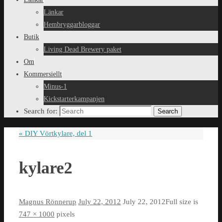
Länkar
Hembryggarbloggar
Butik
Living Dead Brewery paket
Om
Kommersiellt
Minus-1
Kickstarterkampanjen
Search for:
Search
«
DIY Vörtkylare, del 1
kylare2
Magnus Rönnerup
July 22, 2012
July 22, 2012
Full size is
747 × 1000
pixels