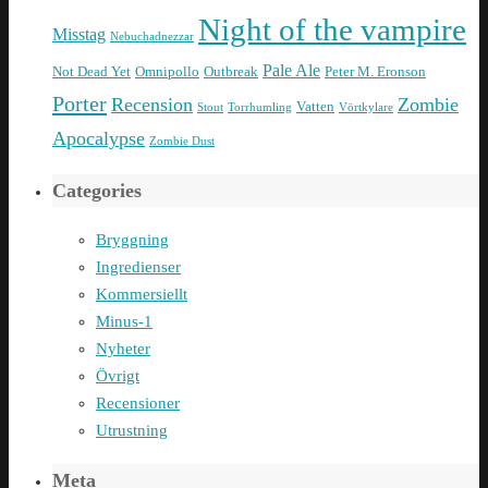
Night of the vampire
Misstag
Nebuchadnezzar
Pale Ale
Not Dead Yet
Omnipollo
Outbreak
Peter M. Eronson
Porter
Recension
Zombie
Vatten
Stout
Torrhumling
Vörtkylare
Apocalypse
Zombie Dust
Categories
Bryggning
Ingredienser
Kommersiellt
Minus-1
Nyheter
Övrigt
Recensioner
Utrustning
Meta