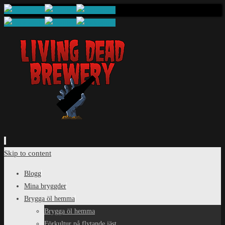
Skip to content
Blogg
Mina bryggder
Brygga öl hemma
Brygga öl hemma
Förkultur på flytande jäst