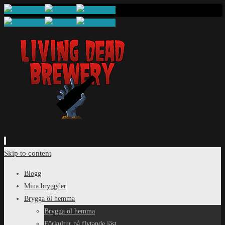
Skip to content
Blogg
Mina bryggder
Brygga öl hemma
Brygga öl hemma
Förkultur på flytande jäst