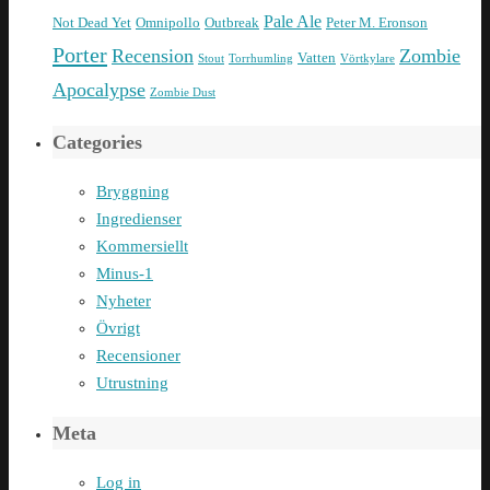
Pale Ale
Not Dead Yet
Omnipollo
Outbreak
Peter M. Eronson
Porter
Recension
Zombie
Vatten
Stout
Torrhumling
Vörtkylare
Apocalypse
Zombie Dust
Categories
Bryggning
Ingredienser
Kommersiellt
Minus-1
Nyheter
Övrigt
Recensioner
Utrustning
Meta
Log in