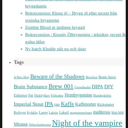
bryggdagen
Bokrecension: Klona öl – Brygg öl efter recept från
svenska bryggerier
Zombie Blood är äntligen bryggd
Bokrecension : Kreativ Ölbryggning : tekniker, recept &
galna idéer
Ny batch Kludde står nu och jäser
Tags
Beware of the Shadows
Brain Juice
A New Hop
Bourbon
Brew 001
Brain Substance
DIPA
DIY
Corneliusfat
Hembryggning
Etiketter
Fat
Flaskfyllare
Förkultur
Humlegården
IPA
Kaffe
Imperial Stout
Kaffeporter
jäst
Kickstarter
maltkross
Kolsyra
Lager
Laksil
Kylskåp
Lakrits
magnetomrörare
Malt Mill
Night of the vampire
Misstag
Nebuchadnezzar