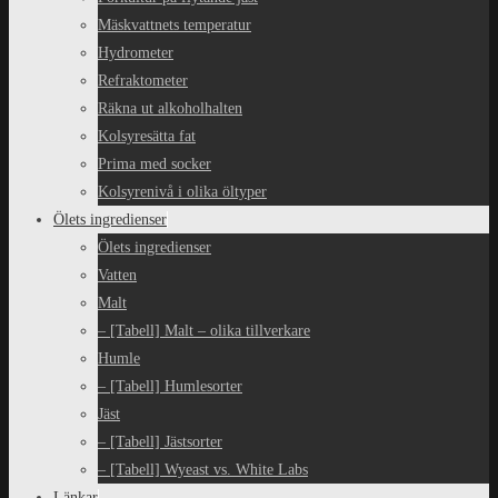
Mäskvattnets temperatur
Hydrometer
Refraktometer
Räkna ut alkoholhalten
Kolsyresätta fat
Prima med socker
Kolsyrenivå i olika öltyper
Ölets ingredienser
Ölets ingredienser
Vatten
Malt
– [Tabell] Malt – olika tillverkare
Humle
– [Tabell] Humlesorter
Jäst
– [Tabell] Jästsorter
– [Tabell] Wyeast vs. White Labs
Länkar