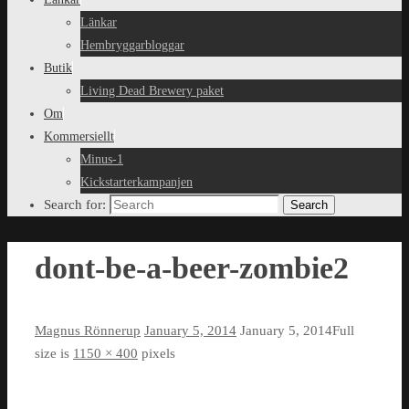
Länkar
Hembryggarbloggar
Butik
Living Dead Brewery paket
Om
Kommersiellt
Minus-1
Kickstarterkampanjen
Search for:
Search
dont-be-a-beer-zombie2
Magnus Rönnerup
January 5, 2014
January 5, 2014
Full
size is
1150 × 400
pixels