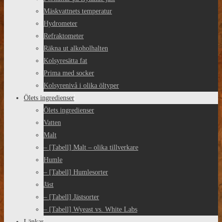
Mäskvattnets temperatur
Hydrometer
Refraktometer
Räkna ut alkoholhalten
Kolsyresätta fat
Prima med socker
Kolsyrenivå i olika öltyper
Ölets ingredienser
Ölets ingredienser
Vatten
Malt
– [Tabell] Malt – olika tillverkare
Humle
– [Tabell] Humlesorter
Jäst
– [Tabell] Jästsorter
– [Tabell] Wyeast vs. White Labs
Länkar