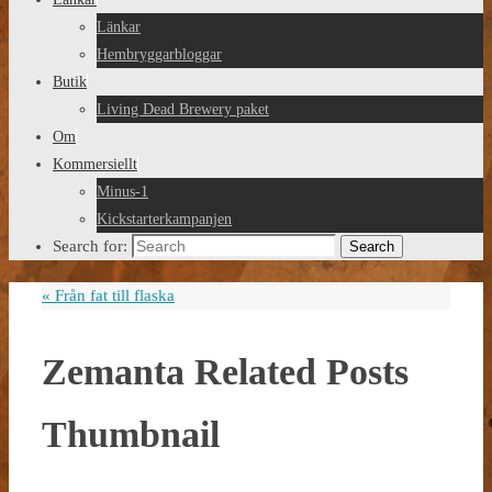
Länkar
Hembryggarbloggar
Butik
Living Dead Brewery paket
Om
Kommersiellt
Minus-1
Kickstarterkampanjen
Search for:
Search
«
Från fat till flaska
Zemanta Related Posts
Thumbnail