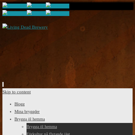
Skip to content
Blogg
Mina bryggder
Brygga öl hemma
Brygga öl hemma
Förkultur på flytande jäst