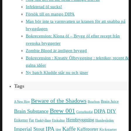
Infekterad öl sucks!
Försök till en mango DIPA
Man bör inte ta varmvatten ur kranen för att snabba på
bryggdagen
Bokrecension: Klona öl – Brygg öl efter recept från
svenska bryggerier
Zombie Blood är äntligen bryggd
Bokrecension : Kreativ Ölbryggning : tekniker, recept &
galna idéer
Ny batch Kludde står nu och jäser
Tags
Beware of the Shadows
Brain Juice
A New Hop
Bourbon
Brew 001
Brain Substance
DIPA
DIY
Corneliusfat
Hembryggning
Etiketter
Fat
Flaskfyllare
Förkultur
Humlegården
IPA
Kaffe
Imperial Stout
Kaffeporter
jäst
Kickstarter