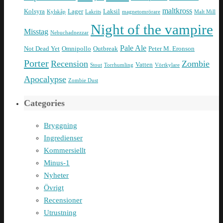
maltkross
Kolsyra
Lager
Laksil
Kylskåp
Lakrits
magnetomrörare
Malt Mill
Night of the vampire
Misstag
Nebuchadnezzar
Pale Ale
Not Dead Yet
Omnipollo
Outbreak
Peter M. Eronson
Porter
Recension
Zombie
Vatten
Stout
Torrhumling
Vörtkylare
Apocalypse
Zombie Dust
Categories
Bryggning
Ingredienser
Kommersiellt
Minus-1
Nyheter
Övrigt
Recensioner
Utrustning