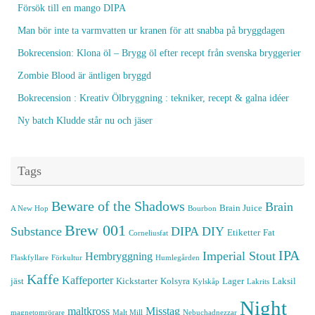
Försök till en mango DIPA
Man bör inte ta varmvatten ur kranen för att snabba på bryggdagen
Bokrecension: Klona öl – Brygg öl efter recept från svenska bryggerier
Zombie Blood är äntligen bryggd
Bokrecension : Kreativ Ölbryggning : tekniker, recept & galna idéer
Ny batch Kludde står nu och jäser
Tags
Beware of the Shadows
Brain
Brain Juice
A New Hop
Bourbon
Brew 001
Substance
DIPA
DIY
Etiketter
Fat
Corneliusfat
IPA
Imperial Stout
Hembryggning
Flaskfyllare
Förkultur
Humlegården
Kaffe
Kaffeporter
jäst
Kickstarter
Kolsyra
Lager
Laksil
Kylskåp
Lakrits
Night
maltkross
Misstag
magnetomrörare
Malt Mill
Nebuchadnezzar