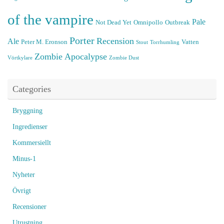
of the vampire
Pale
Not Dead Yet
Omnipollo
Outbreak
Porter
Recension
Ale
Peter M. Eronson
Vatten
Stout
Torrhumling
Zombie Apocalypse
Vörtkylare
Zombie Dust
Categories
Bryggning
Ingredienser
Kommersiellt
Minus-1
Nyheter
Övrigt
Recensioner
Utrustning