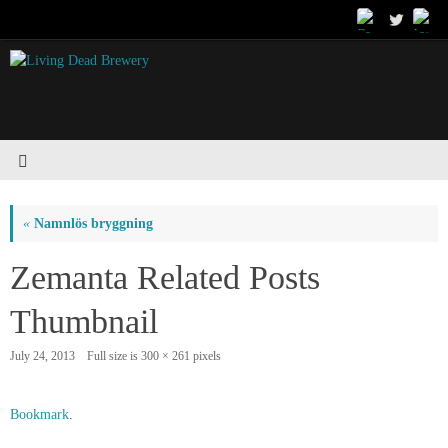
«
Namnlös bryggning
Zemanta Related Posts
Thumbnail
July 24, 2013
Full size is
300 × 261
pixels
Bookmark
.