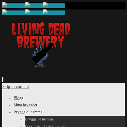
Skip to content
Blogg
Mina bryggder
Brygga öl hemma
Brygga öl hemma
Förkultur på flytande jäst