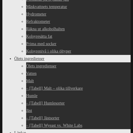
Mäskvattnets temperatur
Hydrometer
Refraktometer
Räkna ut alkoholhalten
Kolsyresätta fat
Prima med socker
Kolsyrenivå i olika öltyper
Ölets ingredienser
Ölets ingredienser
Vatten
Malt
– [Tabell] Malt – olika tillverkare
Humle
– [Tabell] Humlesorter
Jäst
– [Tabell] Jästsorter
– [Tabell] Wyeast vs. White Labs
Länkar