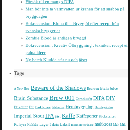
Försök till en mango DIPA
Man bör inte ta varmvatten ur kranen för att snabba på
bryggdagen
Bokrecension: Klona öl – Brygg öl efter recept från
svenska bryggerier
Zombie Blood är äntligen bryggd
Bokrecension : Kreativ Ölbryggning : tekniker, recept &
galna idéer
Ny batch Kludde står nu och jäser
Tags
Beware of the Shadows
Brain Juice
A New Hop
Bourbon
Brew 001
Brain Substance
DIPA
DIY
Corneliusfat
Hembryggning
Etiketter
Fat
Flaskfyllare
Förkultur
Humlegården
IPA
Kaffe
Imperial Stout
Kaffeporter
jäst
Kickstarter
maltkross
Kolsyra
Lager
Laksil
Kylskåp
Lakrits
magnetomrörare
Malt Mill