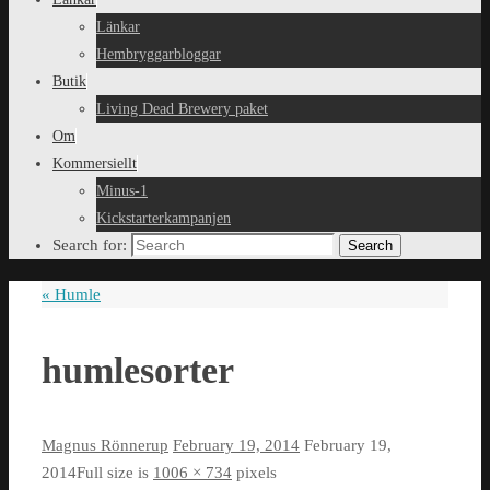
Länkar
Hembryggarbloggar
Butik
Living Dead Brewery paket
Om
Kommersiellt
Minus-1
Kickstarterkampanjen
Search for:
Search
«
Humle
humlesorter
Magnus Rönnerup
February 19, 2014
February 19,
2014
Full size is
1006 × 734
pixels