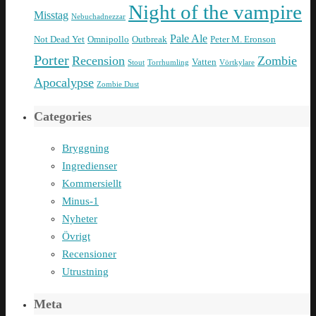
Night of the vampire
Misstag
Nebuchadnezzar
Pale Ale
Not Dead Yet
Omnipollo
Outbreak
Peter M. Eronson
Porter
Recension
Zombie
Vatten
Stout
Torrhumling
Vörtkylare
Apocalypse
Zombie Dust
Categories
Bryggning
Ingredienser
Kommersiellt
Minus-1
Nyheter
Övrigt
Recensioner
Utrustning
Meta