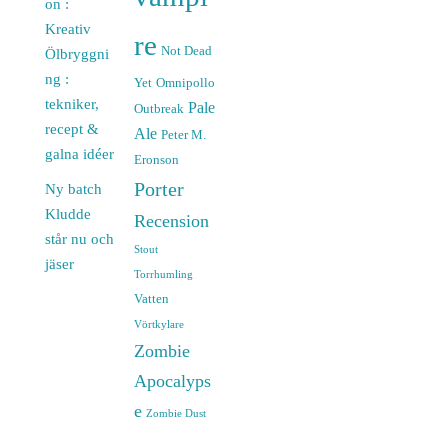
on :
Kreativ
re
Not Dead
Ölbryggni
ng :
Yet
Omnipollo
tekniker,
Pale
Outbreak
recept &
Ale
Peter M.
galna idéer
Eronson
Porter
Ny batch
Kludde
Recension
står nu och
Stout
jäser
Torrhumling
Vatten
Vörtkylare
Zombie
Apocalyps
e
Zombie Dust