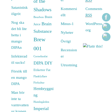
of the
Satanistisk
Shadows
Kommersi
Comments
ölgröt
ellt
RSS
Brain
Bourbon
Nog ska
Brain
Minus-1
WordPress.
Juice
det bli lite
org
Substance
Nyheter
hetta i
Brew
mango
Övrigt
DIPAn
001
Recension
Infekterad
er
Corneliusfat
öl sucks!
DIPA
DIY
Utrustning
Etiketter
Fat
Försök till
Flaskfyllare
en mango
Förkultur
DIPA
Hembryggni
Man bör
ng
inte ta
Humlegården
varmvatten
Imperial
ur kranen