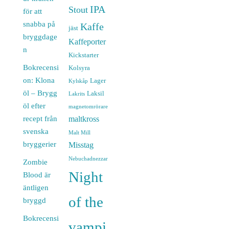
IPA
Stout
för att
snabba på
Kaffe
jäst
bryggdage
Kaffeporter
n
Kickstarter
Bokrecensi
Kolsyra
on: Klona
Lager
Kylskåp
öl – Brygg
Laksil
Lakrits
öl efter
magnetomrörare
recept från
maltkross
svenska
Malt Mill
bryggerier
Misstag
Nebuchadnezzar
Zombie
Night
Blood är
äntligen
of the
bryggd
Bokrecensi
vampi