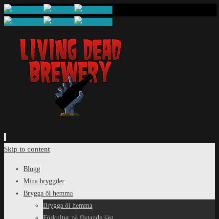
Skip to content
Blogg
Mina bryggder
Brygga öl hemma
Brygga öl hemma
Förkultur på flytande jäst