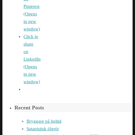
Pinterest
(Opens
in new
window)
Click to
share
on
LinkedIn
(Opens
in new
window)
Recent Posts
Bryggare på heltid
Satanistisk ölgröt