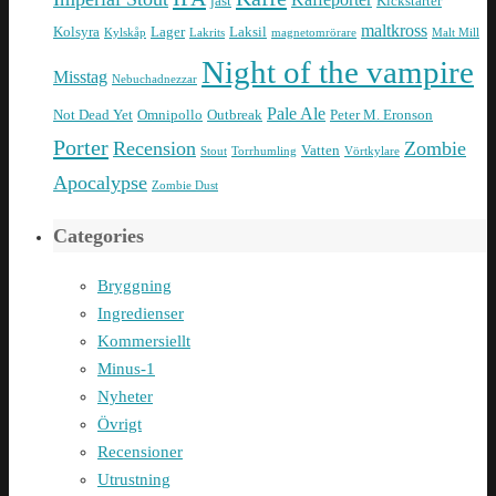
jäst
Kickstarter
maltkross
Kolsyra
Lager
Laksil
Kylskåp
Lakrits
magnetomrörare
Malt Mill
Night of the vampire
Misstag
Nebuchadnezzar
Pale Ale
Not Dead Yet
Omnipollo
Outbreak
Peter M. Eronson
Porter
Recension
Zombie
Vatten
Stout
Torrhumling
Vörtkylare
Apocalypse
Zombie Dust
Categories
Bryggning
Ingredienser
Kommersiellt
Minus-1
Nyheter
Övrigt
Recensioner
Utrustning