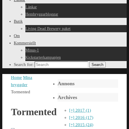
Länkar
Hembryggarbloggar
Butik
Living Dead Brewery paket
Om
Kommersiellt
Minus-1
Kickstarterkampanjen
Search for:
Search
Home
Mina
Annons
bryggder
Tormented
Archives
Tormented
[+]
2017 (1)
[+]
2016 (17)
[+]
2015 (24)