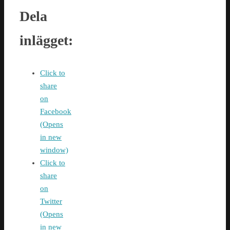
Dela
inlägget:
Click to
share
on
Facebook
(Opens
in new
window)
Click to
share
on
Twitter
(Opens
in new