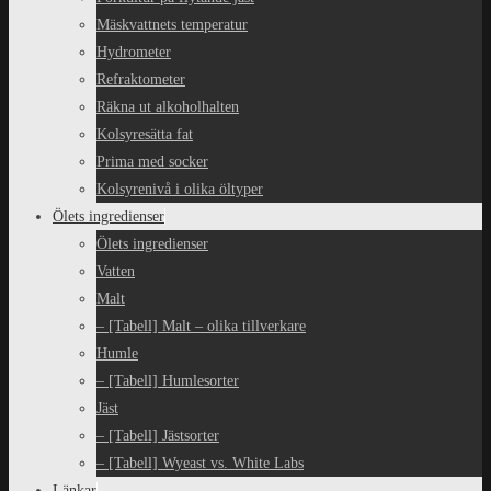
Mäskvattnets temperatur
Hydrometer
Refraktometer
Räkna ut alkoholhalten
Kolsyresätta fat
Prima med socker
Kolsyrenivå i olika öltyper
Ölets ingredienser
Ölets ingredienser
Vatten
Malt
– [Tabell] Malt – olika tillverkare
Humle
– [Tabell] Humlesorter
Jäst
– [Tabell] Jästsorter
– [Tabell] Wyeast vs. White Labs
Länkar