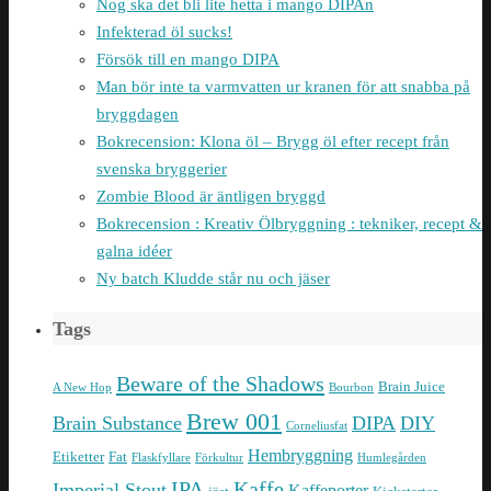
Nog ska det bli lite hetta i mango DIPAn
Infekterad öl sucks!
Försök till en mango DIPA
Man bör inte ta varmvatten ur kranen för att snabba på
bryggdagen
Bokrecension: Klona öl – Brygg öl efter recept från
svenska bryggerier
Zombie Blood är äntligen bryggd
Bokrecension : Kreativ Ölbryggning : tekniker, recept &
galna idéer
Ny batch Kludde står nu och jäser
Tags
Beware of the Shadows
Brain Juice
A New Hop
Bourbon
Brew 001
Brain Substance
DIPA
DIY
Corneliusfat
Hembryggning
Etiketter
Fat
Flaskfyllare
Förkultur
Humlegården
IPA
Kaffe
Imperial Stout
Kaffeporter