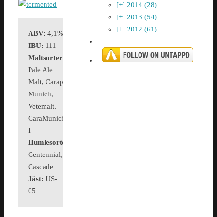
[+]
2014 (28)
[+]
2013 (54)
[+]
2012 (61)
ABV:
4,1%
IBU:
111
Maltsorter:
Pale Ale
Malt, Carapils,
Munich,
Vetemalt,
CaraMunich
I
Humlesorter:
Chinook,
Centennial,
Cascade
Jäst:
US-
05