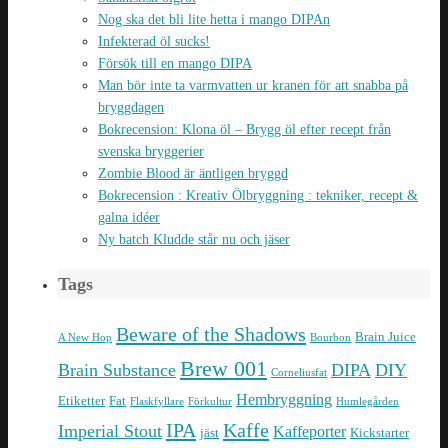
Nog ska det bli lite hetta i mango DIPAn
Infekterad öl sucks!
Försök till en mango DIPA
Man bör inte ta varmvatten ur kranen för att snabba på
bryggdagen
Bokrecension: Klona öl – Brygg öl efter recept från
svenska bryggerier
Zombie Blood är äntligen bryggd
Bokrecension : Kreativ Ölbryggning : tekniker, recept &
galna idéer
Ny batch Kludde står nu och jäser
Tags
Beware of the Shadows
Brain Juice
A New Hop
Bourbon
Brew 001
Brain Substance
DIPA
DIY
Corneliusfat
Hembryggning
Etiketter
Fat
Flaskfyllare
Förkultur
Humlegården
IPA
Kaffe
Imperial Stout
Kaffeporter
jäst
Kickstarter