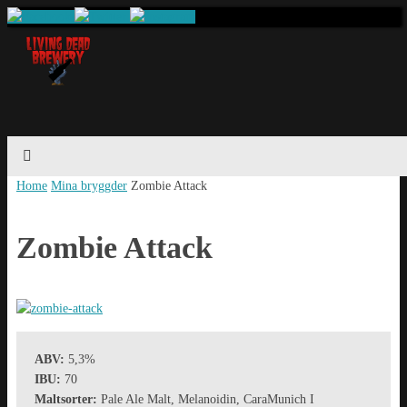
Home
Mina bryggder
Zombie Attack
Zombie Attack
ABV:
5,3%
IBU:
70
Maltsorter:
Pale Ale Malt, Melanoidin, CaraMunich I