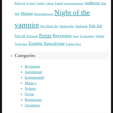
maltkross
Kolsyra
Lager
Laksil
Kylskåp
Lakrits
magnetomrörare
Malt
Night of the
Misstag
Mill
Nebuchadnezzar
vampire
Pale Ale
Not Dead Yet
Omnipollo
Outbreak
Porter
Recension
Peter M. Eronson
Vatten
Stout
Torrhumling
Zombie Apocalypse
Vörtkylare
Zombie Dust
Categories
Bryggning
Ingredienser
Kommersiellt
Minus-1
Nyheter
Övrigt
Recensioner
Utrustning