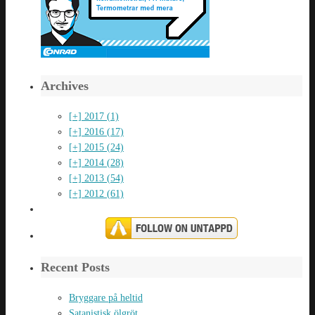
Archives
[+]
2017 (1)
[+]
2016 (17)
[+]
2015 (24)
[+]
2014 (28)
[+]
2013 (54)
[+]
2012 (61)
Recent Posts
Bryggare på heltid
Satanistisk ölgröt