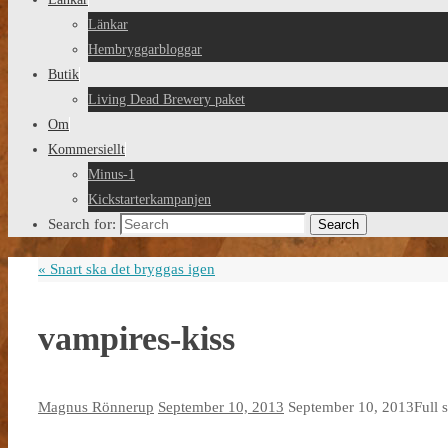
Länkar
Hembryggarbloggar
Butik
Living Dead Brewery paket
Om
Kommersiellt
Minus-1
Kickstarterkampanjen
Search for:
Search
«
Snart ska det bryggas igen
vampires-kiss
Magnus Rönnerup
September 10, 2013
September 10, 2013
Full 