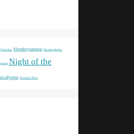
Hembryggning
Förkultur
Humlegården
Night of the
ezzar
ocalypse
Zombie Dust