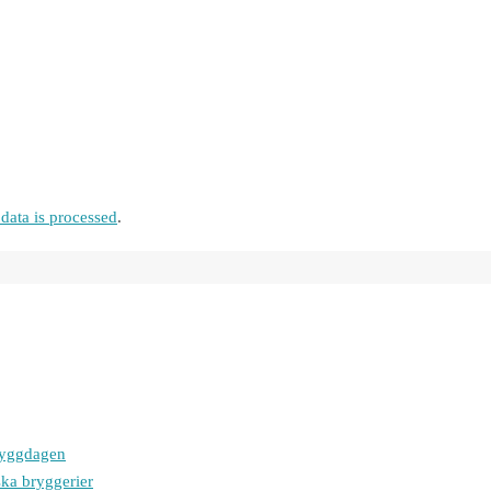
ata is processed
.
bryggdagen
ska bryggerier