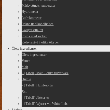
Mäskvattnets temperatur
Hydrometer
Refraktometer
Räkna ut alkoholhalten
Kolsyresätta fat
Prima med socker
Kolsyrenivå i olika öltyper
Ölets ingredienser
Ölets ingredienser
Vatten
Malt
– [Tabell] Malt – olika tillverkare
Humle
– [Tabell] Humlesorter
Jäst
– [Tabell] Jästsorter
– [Tabell] Wyeast vs. White Labs
Länkar