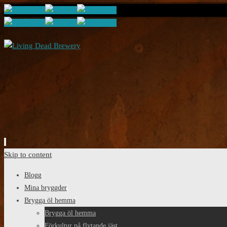
Skip to content
Blogg
Mina bryggder
Brygga öl hemma
Brygga öl hemma
Förkultur på flytande jäst