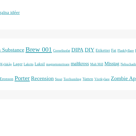
galna idéer
Brew 001
n Substance
DIPA
DIY
Etiketter
Fat
Corneliusfat
Flaskfyllare
maltkross
Misstag
Lager
Laksil
Kylskåp
Lakrits
magnetomrörare
Malt Mill
Nebuchadn
Porter
Recension
Zombie Ap
 Eronson
Vatten
Stout
Torrhumling
Vörtkylare