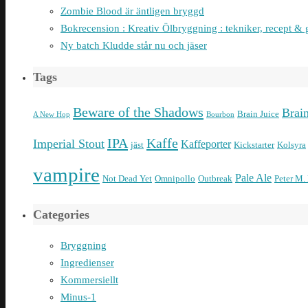
Zombie Blood är äntligen bryggd
Bokrecension : Kreativ Ölbryggning : tekniker, recept & 
Ny batch Kludde står nu och jäser
Tags
Beware of the Shadows
Brai
Brain Juice
A New Hop
Bourbon
IPA
Kaffe
Imperial Stout
Kaffeporter
jäst
Kickstarter
Kolsyra
vampire
Pale Ale
Not Dead Yet
Omnipollo
Outbreak
Peter M.
Categories
Bryggning
Ingredienser
Kommersiellt
Minus-1