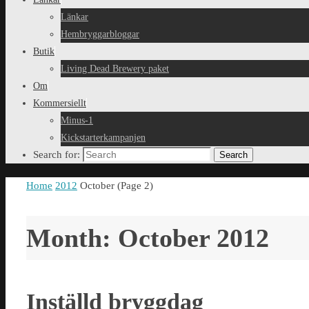
Länkar
Hembryggarbloggar
Butik
Living Dead Brewery paket
Om
Kommersiellt
Minus-1
Kickstarterkampanjen
Search for:
Search
Home
2012
October
(Page 2)
Month: October 2012
Inställd bryggdag