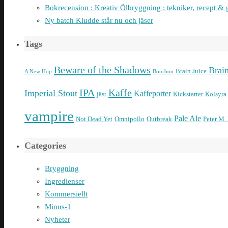
Bokrecension : Kreativ Ölbryggning : tekniker, recept & 
Ny batch Kludde står nu och jäser
Tags
Beware of the Shadows
Brai
Brain Juice
A New Hop
Bourbon
IPA
Kaffe
Imperial Stout
Kaffeporter
jäst
Kickstarter
Kolsyra
vampire
Pale Ale
Not Dead Yet
Omnipollo
Outbreak
Peter M.
Categories
Bryggning
Ingredienser
Kommersiellt
Minus-1
Nyheter