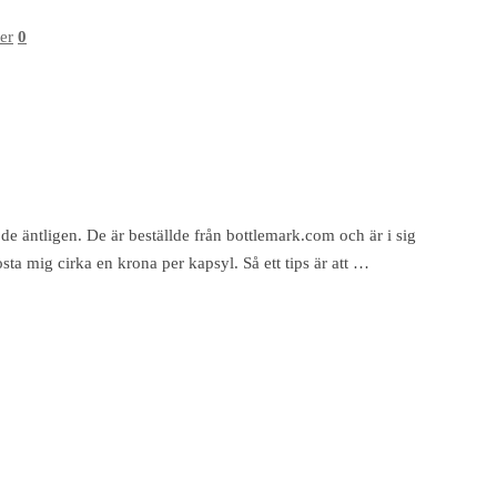
er
0
de äntligen. De är beställde från bottlemark.com och är i sig
osta mig cirka en krona per kapsyl. Så ett tips är att …