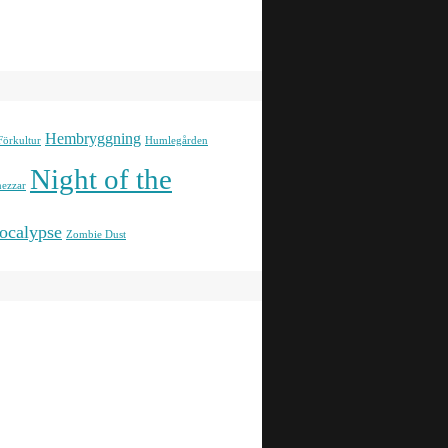
Hembryggning
Förkultur
Humlegården
Night of the
ezzar
ocalypse
Zombie Dust