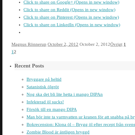
Click to share on Google+ (Opens in new window)
Click to share on Reddit (Opens in new window)
Click to share on Pinterest (Opens in new window)
Click to share on LinkedIn (Opens in new window)
Magnus Rönnerup
October 2, 2012
October 2, 2012
Övrigt
1
1
2
Recent Posts
Bryggare på heltid
Satanistisk ölgröt
Nog ska det bli lite hetta i mango DIPAn
Infekterad öl sucks!
Försök till en mango DIPA
Man bör inte ta varmvatten ur kranen för att snabba på 
Bokrecension: Klona öl – Brygg öl efter recept från sven
Zombie Blood är äntligen bryggd