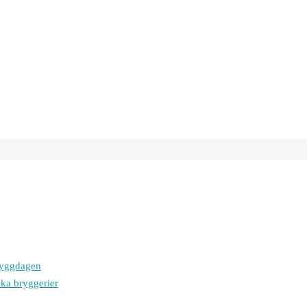
bryggdagen
ska bryggerier