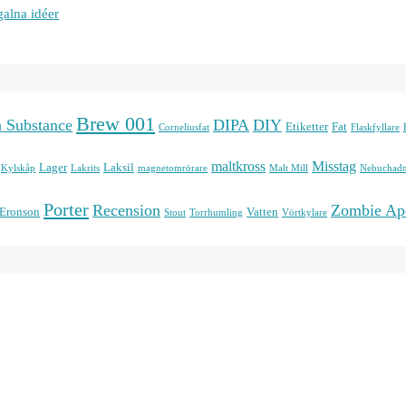
galna idéer
Brew 001
n Substance
DIPA
DIY
Etiketter
Fat
Corneliusfat
Flaskfyllare
maltkross
Misstag
Lager
Laksil
Kylskåp
Lakrits
magnetomrörare
Malt Mill
Nebuchadn
Porter
Recension
Zombie Ap
 Eronson
Vatten
Stout
Torrhumling
Vörtkylare