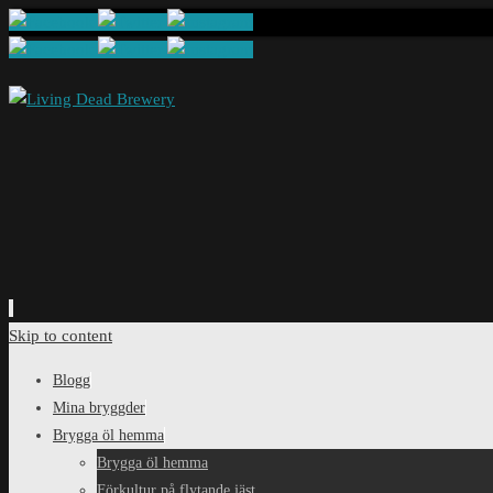
Skip to content
Blogg
Mina bryggder
Brygga öl hemma
Brygga öl hemma
Förkultur på flytande jäst