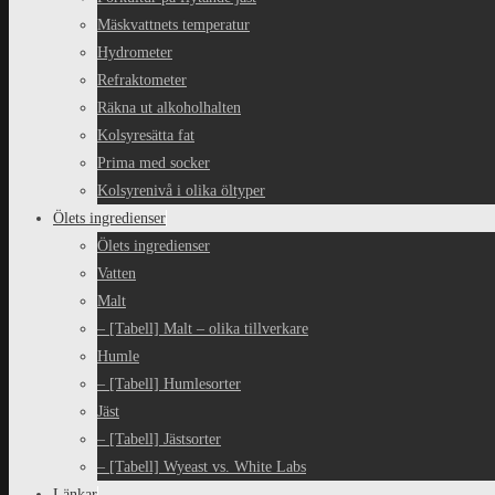
Mäskvattnets temperatur
Hydrometer
Refraktometer
Räkna ut alkoholhalten
Kolsyresätta fat
Prima med socker
Kolsyrenivå i olika öltyper
Ölets ingredienser
Ölets ingredienser
Vatten
Malt
– [Tabell] Malt – olika tillverkare
Humle
– [Tabell] Humlesorter
Jäst
– [Tabell] Jästsorter
– [Tabell] Wyeast vs. White Labs
Länkar