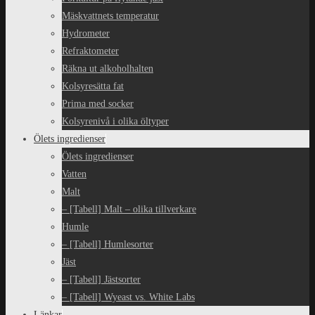
Mäskvattnets temperatur
Hydrometer
Refraktometer
Räkna ut alkoholhalten
Kolsyresätta fat
Prima med socker
Kolsyrenivå i olika öltyper
Ölets ingredienser
Ölets ingredienser
Vatten
Malt
– [Tabell] Malt – olika tillverkare
Humle
– [Tabell] Humlesorter
Jäst
– [Tabell] Jästsorter
– [Tabell] Wyeast vs. White Labs
Länkar