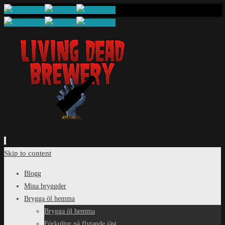
Skip to content
Blogg
Mina bryggder
Brygga öl hemma
Brygga öl hemma
Förkultur på flytande jäst