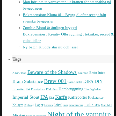
Man bör inte ta varmvatten ur kranen för att snabba på
bryggdagen
Bokrecension: Klona öl – Brygg öl efter recept från
svenska bryggerier
Zombie Blood är äntligen bryggd
Bokrecension : Kreativ Ölbryggning : tekniker, recept &
galna idéer
Ny batch Kludde står nu och jäser
Tags
Beware of the Shadows
Brain Juice
A New Hop
Bourbon
Brew 001
Brain Substance
DIPA
DIY
Corneliusfat
Hembryggning
Etiketter
Fat
Flaskfyllare
Förkultur
Humlegården
IPA
Kaffe
Imperial Stout
Kaffeporter
jäst
Kickstarter
maltkross
Kolsyra
Lager
Laksil
Kylskåp
Lakrits
magnetomrörare
Malt Mill
Night of the vampire
Misstag
Nebuchadnezzar