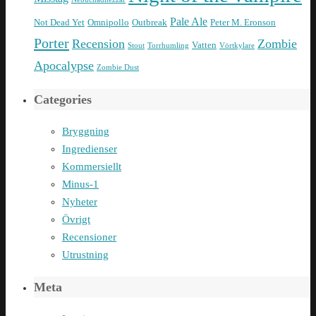
Pale Ale
Not Dead Yet
Omnipollo
Outbreak
Peter M. Eronson
Porter
Recension
Zombie
Vatten
Stout
Torrhumling
Vörtkylare
Apocalypse
Zombie Dust
Categories
Bryggning
Ingredienser
Kommersiellt
Minus-1
Nyheter
Övrigt
Recensioner
Utrustning
Meta