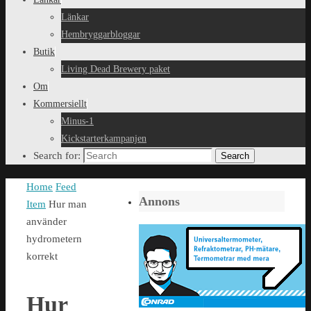
Länkar
Hembryggarbloggar
Butik
Living Dead Brewery paket
Om
Kommersiellt
Minus-1
Kickstarterkampanjen
Search for:
Search
Home
Feed
Annons
Item
Hur man
använder
hydrometern
korrekt
Hur