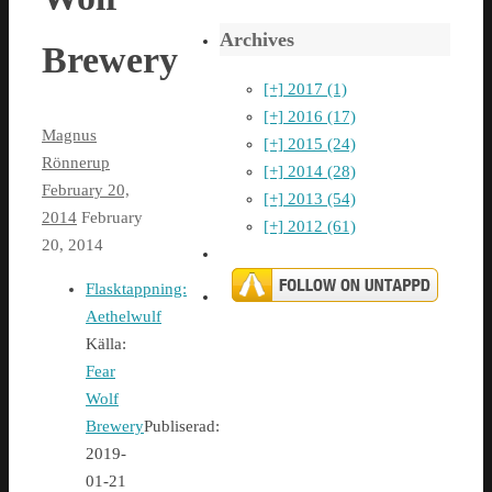
Archives
Brewery
[+]
2017 (1)
[+]
2016 (17)
Magnus
[+]
2015 (24)
Rönnerup
[+]
2014 (28)
February 20,
[+]
2013 (54)
2014
February
[+]
2012 (61)
20, 2014
Flasktappning:
Aethelwulf
Källa:
Fear
Wolf
Brewery
Publiserad:
2019-
01-21