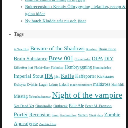
Bokrecension : Kreativ Ölbryggning : tekniker, recept &
galna idéer
Ny batch Kludde står nu och jäser
Tags
Beware of the Shadows
Brain Juice
A New Hop
Bourbon
Brew 001
Brain Substance
DIPA
DIY
Corneliusfat
Hembryggning
Etiketter
Fat
Flaskfyllare
Förkultur
Humlegården
IPA
Kaffe
Imperial Stout
Kaffeporter
jäst
Kickstarter
maltkross
Kolsyra
Lager
Laksil
Kylskåp
Lakrits
magnetomrörare
Malt Mill
Night of the vampire
Misstag
Nebuchadnezzar
Pale Ale
Not Dead Yet
Omnipollo
Outbreak
Peter M. Eronson
Porter
Recension
Zombie
Vatten
Stout
Torrhumling
Vörtkylare
Apocalypse
Zombie Dust