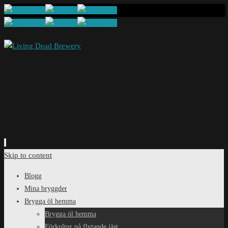
Skip to content
Blogg
Mina bryggder
Brygga öl hemma
Brygga öl hemma
Förkultur på flytande jäst