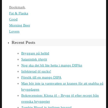
Bookmark
.
Fat & Flaska
Good
Morning Beer
Lovers
Recent Posts
Bryggare på heltid
Satanistisk ölgröt
Nog ska det bli lite hetta i mango DIPAn
Infekterad öl sucks!
Försök till en mango DIPA
Man bör inte ta varmvatten ur kranen för att snabba på
bryggdagen
Bokrecension: Klona öl – Brygg öl efter recept från
svenska bryggerier
Zombie Blood är äntligen bryggd