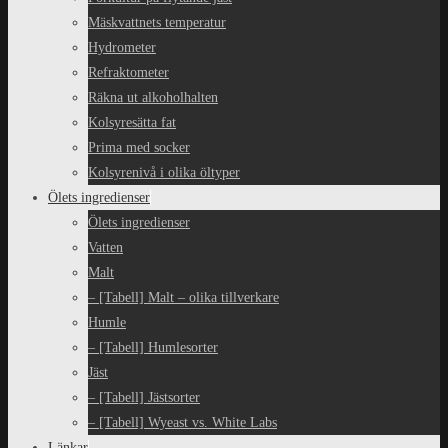
Mäskvattnets temperatur
Hydrometer
Refraktometer
Räkna ut alkoholhalten
Kolsyresätta fat
Prima med socker
Kolsyrenivå i olika öltyper
Ölets ingredienser
Ölets ingredienser
Vatten
Malt
– [Tabell] Malt – olika tillverkare
Humle
– [Tabell] Humlesorter
Jäst
– [Tabell] Jästsorter
– [Tabell] Wyeast vs. White Labs
Länkar