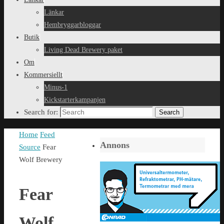
Länkar
Hembryggarbloggar
Butik
Living Dead Brewery paket
Om
Kommersiellt
Minus-1
Kickstarterkampanjen
Search for:
Search
Home
Feed
Annons
Source
Fear
Wolf Brewery
Fear
Wolf