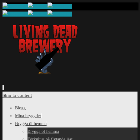
Skip to content
Blogg
Mina bryggder
Brygga öl hemma
Brygga öl hemma
Förkultur på flytande jäst