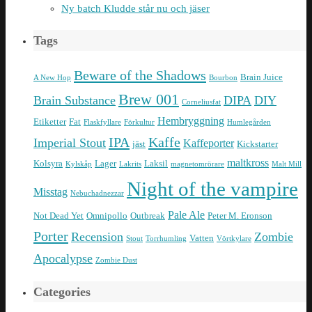
Ny batch Kludde står nu och jäser
Tags
Beware of the Shadows
Brain Juice
A New Hop
Bourbon
Brew 001
Brain Substance
DIPA
DIY
Corneliusfat
Hembryggning
Etiketter
Fat
Flaskfyllare
Förkultur
Humlegården
IPA
Kaffe
Imperial Stout
Kaffeporter
jäst
Kickstarter
maltkross
Kolsyra
Lager
Laksil
Kylskåp
Lakrits
magnetomrörare
Malt Mill
Night of the vampire
Misstag
Nebuchadnezzar
Pale Ale
Not Dead Yet
Omnipollo
Outbreak
Peter M. Eronson
Porter
Recension
Zombie
Vatten
Stout
Torrhumling
Vörtkylare
Apocalypse
Zombie Dust
Categories