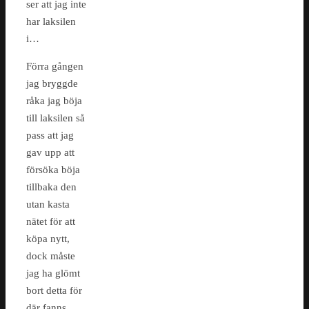
ser att jag inte
har laksilen
i…
Förra gången
jag bryggde
råka jag böja
till laksilen så
pass att jag
gav upp att
försöka böja
tillbaka den
utan kasta
nätet för att
köpa nytt,
dock måste
jag ha glömt
bort detta för
där fanns