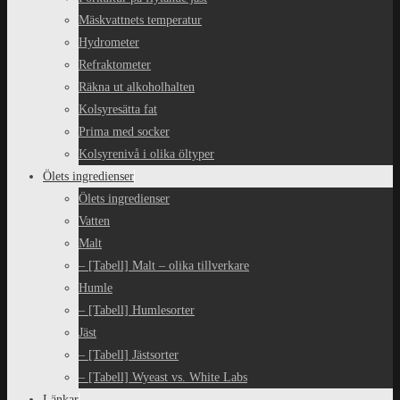
Mäskvattnets temperatur
Hydrometer
Refraktometer
Räkna ut alkoholhalten
Kolsyresätta fat
Prima med socker
Kolsyrenivå i olika öltyper
Ölets ingredienser
Ölets ingredienser
Vatten
Malt
– [Tabell] Malt – olika tillverkare
Humle
– [Tabell] Humlesorter
Jäst
– [Tabell] Jästsorter
– [Tabell] Wyeast vs. White Labs
Länkar