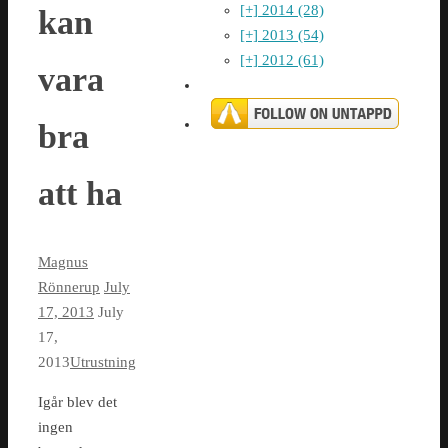
[+]
2014 (28)
kan
[+]
2013 (54)
[+]
2012 (61)
vara
bra
att ha
Magnus
Rönnerup
July
17, 2013
July
17,
2013
Utrustning
Igår blev det
ingen