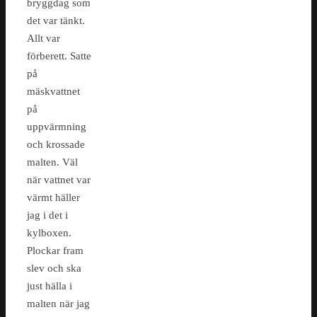
bryggdag som
det var tänkt.
Allt var
förberett. Satte
på
mäskvattnet
på
uppvärmning
och krossade
malten. Väl
när vattnet var
värmt häller
jag i det i
kylboxen.
Plockar fram
slev och ska
just hälla i
malten när jag