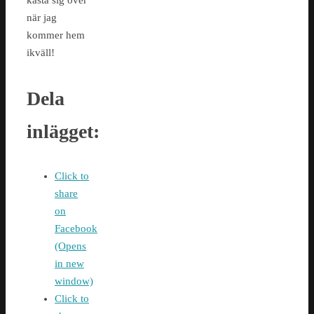
kasta sig över
när jag
kommer hem
ikväll!
Dela
inlägget:
Click to
share
on
Facebook
(Opens
in new
window)
Click to