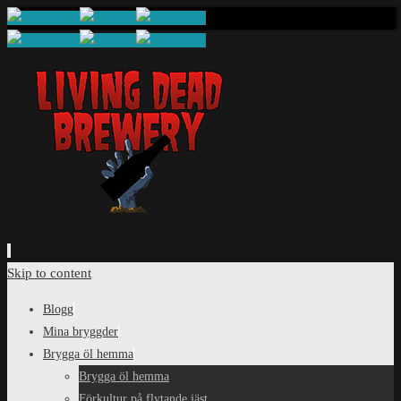
Skip to content
Blogg
Mina bryggder
Brygga öl hemma
Brygga öl hemma
Förkultur på flytande jäst