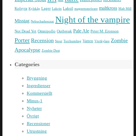
maltkross
Kolsyra
Lager
Laksil
Kylskåp
Lakrits
magnetomrörare
Malt Mill
Night of the vampire
Misstag
Nebuchadnezzar
Pale Ale
Not Dead Yet
Omnipollo
Outbreak
Peter M. Eronson
Porter
Recension
Zombie
Vatten
Stout
Torrhumling
Vörtkylare
Apocalypse
Zombie Dust
Categories
Bryggning
Ingredienser
Kommersiellt
Minus-1
Nyheter
Övrigt
Recensioner
Utrustning