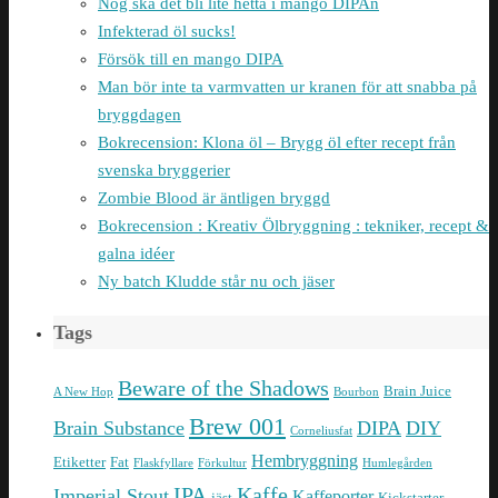
Nog ska det bli lite hetta i mango DIPAn
Infekterad öl sucks!
Försök till en mango DIPA
Man bör inte ta varmvatten ur kranen för att snabba på
bryggdagen
Bokrecension: Klona öl – Brygg öl efter recept från
svenska bryggerier
Zombie Blood är äntligen bryggd
Bokrecension : Kreativ Ölbryggning : tekniker, recept &
galna idéer
Ny batch Kludde står nu och jäser
Tags
Beware of the Shadows
Brain Juice
A New Hop
Bourbon
Brew 001
Brain Substance
DIPA
DIY
Corneliusfat
Hembryggning
Etiketter
Fat
Flaskfyllare
Förkultur
Humlegården
IPA
Kaffe
Imperial Stout
Kaffeporter
jäst
Kickstarter