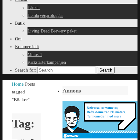
Länkar
Hembryggarbloggar
Butik
Living Dead Brewery paket
Om
Kommersiellt
Minus-1
Kickstarterkampanjen
Search for:
Search
Home
Posts
Annons
tagged
"Böcker"
Tag: