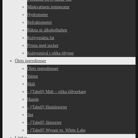
Mäskvattnets temperatur
Hydrometer
Refraktometer
Räkna ut alkoholhalten
Kolsyresätta fat
Prima med socker
Kolsyrenivå i olika öltyper
Ölets ingredienser
Ölets ingredienser
Vatten
Malt
– [Tabell] Malt – olika tillverkare
Humle
– [Tabell] Humlesorter
Jäst
– [Tabell] Jästsorter
– [Tabell] Wyeast vs. White Labs
Länkar