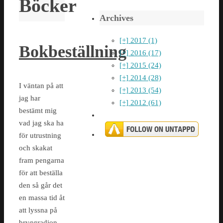
Böcker
Archives
[+]
2017 (1)
Bokbeställning
[+]
2016 (17)
[+]
2015 (24)
[+]
2014 (28)
I väntan på att
[+]
2013 (54)
jag har
[+]
2012 (61)
bestämt mig
vad jag ska ha
för utrustning
och skakat
fram pengarna
för att beställa
den så går det
en massa tid åt
att lyssna på
bryggradion,