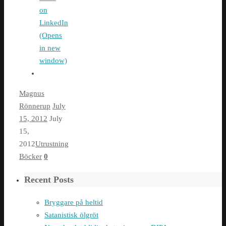
on
LinkedIn
(Opens
in new
window)
Magnus
Rönnerup
July
15, 2012
July
15,
2012
Utrustning
Böcker
0
Recent Posts
Bryggare på heltid
Satanistisk ölgröt