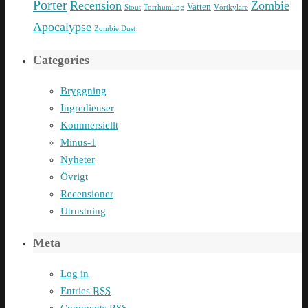
Porter
Recension
Zombie
Vatten
Stout
Torrhumling
Vörtkylare
Apocalypse
Zombie Dust
Categories
Bryggning
Ingredienser
Kommersiellt
Minus-1
Nyheter
Övrigt
Recensioner
Utrustning
Meta
Log in
Entries
RSS