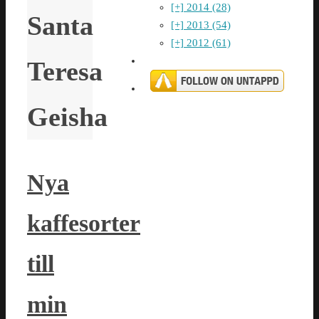
[+]
2014 (28)
Santa
[+]
2013 (54)
[+]
2012 (61)
Teresa
Geisha
Nya
kaffesorter
till
min