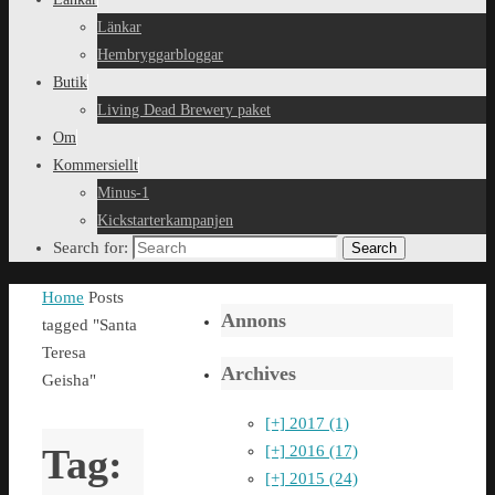
Länkar
Hembryggarbloggar
Butik
Living Dead Brewery paket
Om
Kommersiellt
Minus-1
Kickstarterkampanjen
Search for:
Search
Home
Posts
Annons
tagged "Santa
Teresa
Archives
Geisha"
[+]
2017 (1)
Tag:
[+]
2016 (17)
[+]
2015 (24)