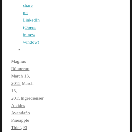
share
on
LinkedIn
(Opens
in new
window)
Magnus
Rönnerup
March 13,
2015
March
13,
2015
Ingredienser
Alcides
Avendaño
Pineapple
Thief
,
El