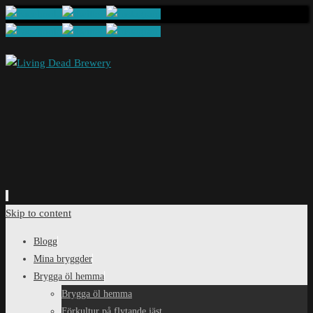
Skip to content
Blogg
Mina bryggder
Brygga öl hemma
Brygga öl hemma
Förkultur på flytande jäst