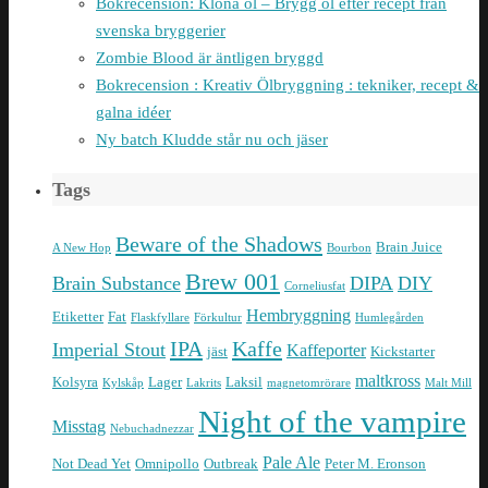
Bokrecension: Klona öl – Brygg öl efter recept från
svenska bryggerier
Zombie Blood är äntligen bryggd
Bokrecension : Kreativ Ölbryggning : tekniker, recept &
galna idéer
Ny batch Kludde står nu och jäser
Tags
Beware of the Shadows
Brain Juice
A New Hop
Bourbon
Brew 001
Brain Substance
DIPA
DIY
Corneliusfat
Hembryggning
Etiketter
Fat
Flaskfyllare
Förkultur
Humlegården
IPA
Kaffe
Imperial Stout
Kaffeporter
jäst
Kickstarter
maltkross
Kolsyra
Lager
Laksil
Kylskåp
Lakrits
magnetomrörare
Malt Mill
Night of the vampire
Misstag
Nebuchadnezzar
Pale Ale
Not Dead Yet
Omnipollo
Outbreak
Peter M. Eronson