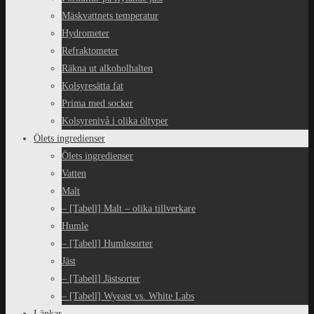
Mäskvattnets temperatur
Hydrometer
Refraktometer
Räkna ut alkoholhalten
Kolsyresätta fat
Prima med socker
Kolsyrenivå i olika öltyper
Ölets ingredienser
Ölets ingredienser
Vatten
Malt
– [Tabell] Malt – olika tillverkare
Humle
– [Tabell] Humlesorter
Jäst
– [Tabell] Jästsorter
– [Tabell] Wyeast vs. White Labs
Länkar