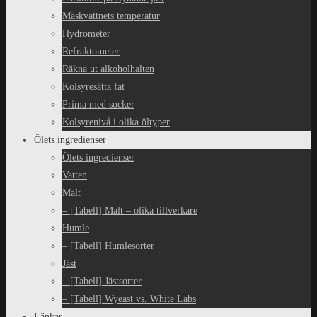
Mäskvattnets temperatur
Hydrometer
Refraktometer
Räkna ut alkoholhalten
Kolsyresätta fat
Prima med socker
Kolsyrenivå i olika öltyper
Ölets ingredienser
Ölets ingredienser
Vatten
Malt
– [Tabell] Malt – olika tillverkare
Humle
– [Tabell] Humlesorter
Jäst
– [Tabell] Jästsorter
– [Tabell] Wyeast vs. White Labs
Länkar