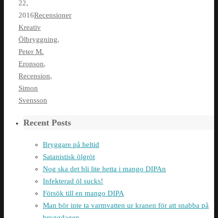
22,
2016
Recensioner
Kreativ
Ölbryggning
,
Peter M.
Eronson
,
Recension
,
Simon
Svensson
Recent Posts
Bryggare på heltid
Satanistisk ölgröt
Nog ska det bli lite hetta i mango DIPAn
Infekterad öl sucks!
Försök till en mango DIPA
Man bör inte ta varmvatten ur kranen för att snabba på
bryggdagen