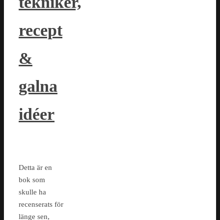
tekniker,
recept
&
galna
idéer
Detta är en
bok som
skulle ha
recenserats för
länge sen,