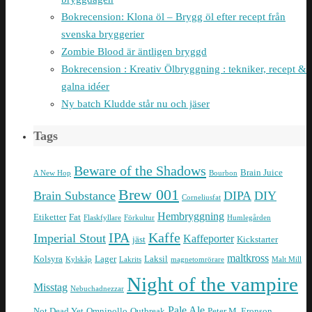
Bokrecension: Klona öl – Brygg öl efter recept från
svenska bryggerier
Zombie Blood är äntligen bryggd
Bokrecension : Kreativ Ölbryggning : tekniker, recept &
galna idéer
Ny batch Kludde står nu och jäser
Tags
Beware of the Shadows
Brain Juice
A New Hop
Bourbon
Brew 001
Brain Substance
DIPA
DIY
Corneliusfat
Hembryggning
Etiketter
Fat
Flaskfyllare
Förkultur
Humlegården
IPA
Kaffe
Imperial Stout
Kaffeporter
jäst
Kickstarter
maltkross
Kolsyra
Lager
Laksil
Kylskåp
Lakrits
magnetomrörare
Malt Mill
Night of the vampire
Misstag
Nebuchadnezzar
Pale Ale
Not Dead Yet
Omnipollo
Outbreak
Peter M. Eronson