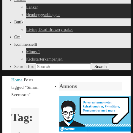
Länkar
Hembryggarbloggar
Butik
Living Dead Brewery paket
Om
Kommersiellt
Minus-1
Kickstarterkampanjen
Search for:
Search
Home
Posts
Annons
tagged "Simon
Svensson"
Tag: