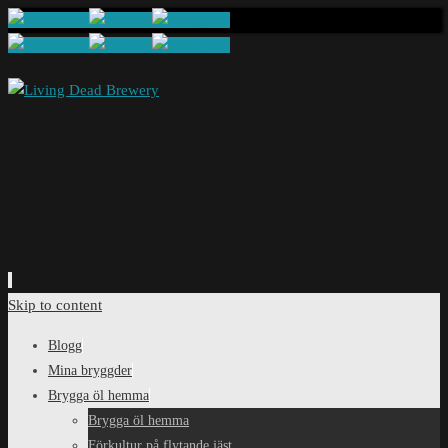
Skip to content
Blogg
Mina bryggder
Brygga öl hemma
Brygga öl hemma
Förkultur på flytande jäst