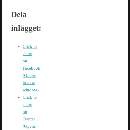
Dela
inlägget:
Click to
share
on
Facebook
(Opens
in new
window)
Click to
share
on
Twitter
(Opens