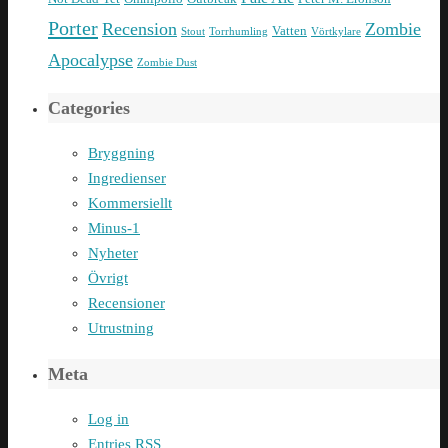
Porter
Recension
Zombie
Vatten
Stout
Torrhumling
Vörtkylare
Apocalypse
Zombie Dust
Categories
Bryggning
Ingredienser
Kommersiellt
Minus-1
Nyheter
Övrigt
Recensioner
Utrustning
Meta
Log in
Entries
RSS