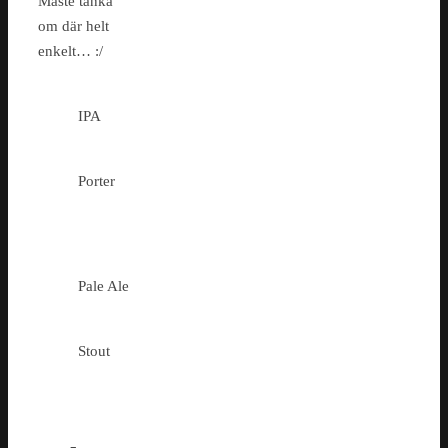
Måste tänka
om där helt
enkelt… :/
IPA
Porter
Pale Ale
Stout