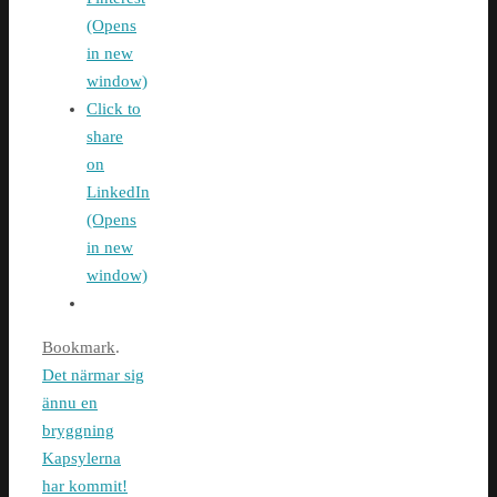
(Opens
in new
window)
Click to
share
on
LinkedIn
(Opens
in new
window)
Bookmark
.
Det närmar sig
ännu en
bryggning
Kapsylerna
har kommit!