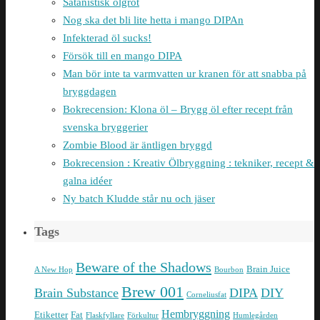
Satanistisk ölgröt
Nog ska det bli lite hetta i mango DIPAn
Infekterad öl sucks!
Försök till en mango DIPA
Man bör inte ta varmvatten ur kranen för att snabba på
bryggdagen
Bokrecension: Klona öl – Brygg öl efter recept från
svenska bryggerier
Zombie Blood är äntligen bryggd
Bokrecension : Kreativ Ölbryggning : tekniker, recept &
galna idéer
Ny batch Kludde står nu och jäser
Tags
Beware of the Shadows
Brain Juice
A New Hop
Bourbon
Brew 001
Brain Substance
DIPA
DIY
Corneliusfat
Hembryggning
Etiketter
Fat
Flaskfyllare
Förkultur
Humlegården