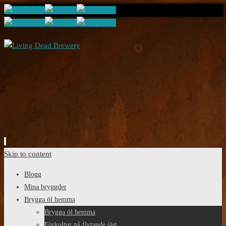
Skip to content
Blogg
Mina bryggder
Brygga öl hemma
Brygga öl hemma
Förkultur på flytande jäst