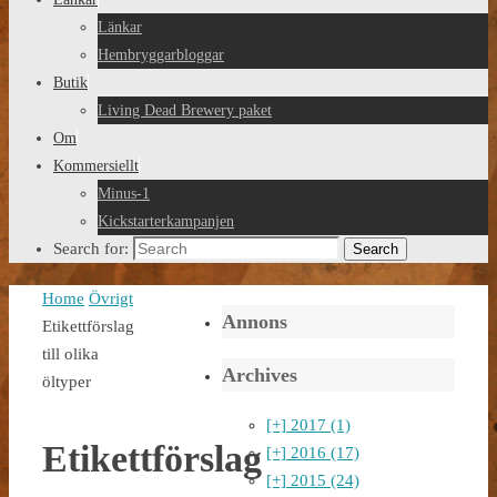
Länkar
Hembryggarbloggar
Butik
Living Dead Brewery paket
Om
Kommersiellt
Minus-1
Kickstarterkampanjen
Search for:
Search
Home
Övrigt
Annons
Etikettförslag
till olika
Archives
öltyper
[+]
2017 (1)
Etikettförslag
[+]
2016 (17)
[+]
2015 (24)