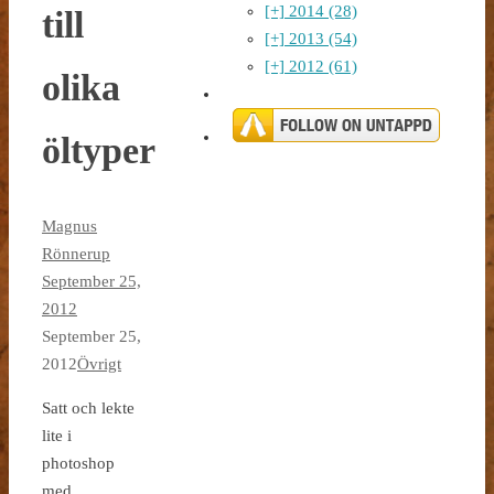
[+]
2014 (28)
till
[+]
2013 (54)
[+]
2012 (61)
olika
öltyper
Magnus
Rönnerup
September 25,
2012
September 25,
2012
Övrigt
Satt och lekte
lite i
photoshop
med