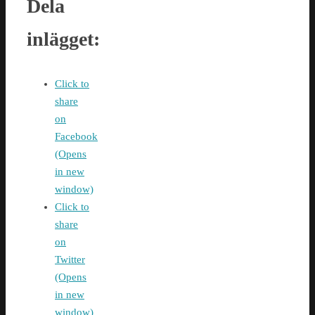
Dela
inlägget:
Click to
share
on
Facebook
(Opens
in new
window)
Click to
share
on
Twitter
(Opens
in new
window)