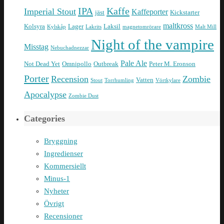
IPA
Kaffe
Imperial Stout
Kaffeporter
jäst
Kickstarter
maltkross
Kolsyra
Lager
Laksil
Kylskåp
Lakrits
magnetomrörare
Malt Mill
Night of the vampire
Misstag
Nebuchadnezzar
Pale Ale
Not Dead Yet
Omnipollo
Outbreak
Peter M. Eronson
Porter
Recension
Zombie
Vatten
Stout
Torrhumling
Vörtkylare
Apocalypse
Zombie Dust
Categories
Bryggning
Ingredienser
Kommersiellt
Minus-1
Nyheter
Övrigt
Recensioner