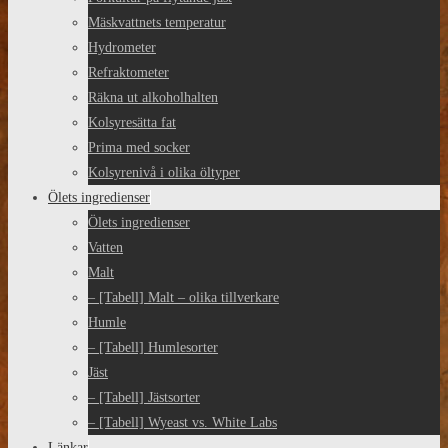
Mäskvattnets temperatur
Hydrometer
Refraktometer
Räkna ut alkoholhalten
Kolsyresätta fat
Prima med socker
Kolsyrenivå i olika öltyper
Ölets ingredienser
Ölets ingredienser
Vatten
Malt
– [Tabell] Malt – olika tillverkare
Humle
– [Tabell] Humlesorter
Jäst
– [Tabell] Jästsorter
– [Tabell] Wyeast vs. White Labs
Länkar