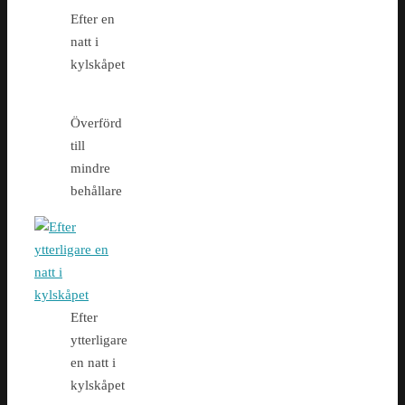
Efter en
natt i
kylskåpet
Överförd
till
mindre
behållare
Efter
ytterligare
en natt i
kylskåpet