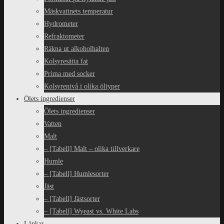
Mäskvattnets temperatur
Hydrometer
Refraktometer
Räkna ut alkoholhalten
Kolsyresätta fat
Prima med socker
Kolsyrenivå i olika öltyper
Ölets ingredienser
Ölets ingredienser
Vatten
Malt
– [Tabell] Malt – olika tillverkare
Humle
– [Tabell] Humlesorter
Jäst
– [Tabell] Jästsorter
– [Tabell] Wyeast vs. White Labs
Länkar