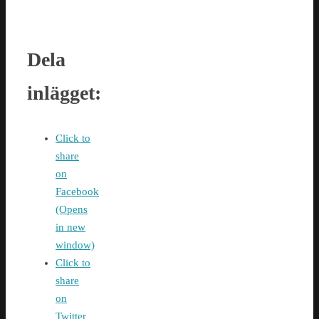
Dela
inlägget:
Click to
share
on
Facebook
(Opens
in new
window)
Click to
share
on
Twitter