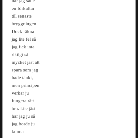
när jag satte
en förkultur
till senaste
bryggningen.
Dock räkna
jag lite fel så
jag fick inte
riktigt så
mycket jäst att
spara som jag
hade tänkt,
men principen
verkar ju
fungera rätt
bra. Lite jäst
har jag ju så
jag borde ju
kunna