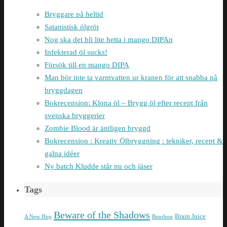
Bryggare på heltid
Satanistisk ölgröt
Nog ska det bli lite hetta i mango DIPAn
Infekterad öl sucks!
Försök till en mango DIPA
Man bör inte ta varmvatten ur kranen för att snabba på
bryggdagen
Bokrecension: Klona öl – Brygg öl efter recept från
svenska bryggerier
Zombie Blood är äntligen bryggd
Bokrecension : Kreativ Ölbryggning : tekniker, recept &
galna idéer
Ny batch Kludde står nu och jäser
Tags
Beware of the Shadows
Brain Juice
A New Hop
Bourbon