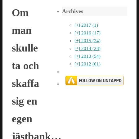
Om
Archives
[+]
2017 (1)
man
[+]
2016 (17)
[+]
2015 (24)
skulle
[+]
2014 (28)
[+]
2013 (54)
ta och
[+]
2012 (61)
skaffa
sig en
egen
jästbank…