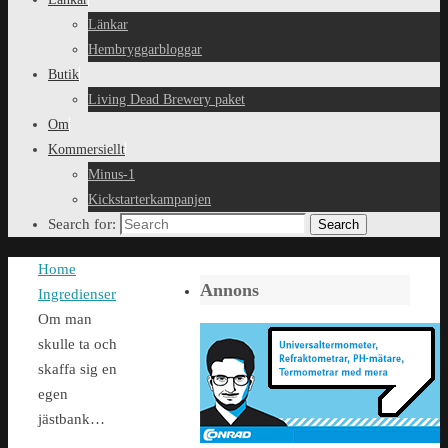
Länkar
Hembryggarbloggar
Butik
Living Dead Brewery paket
Om
Kommersiellt
Minus-1
Kickstarterkampanjen
Search for:
Search
Home
Annons
Ingredienser
Om man
skulle ta och
skaffa sig en
egen
jästbank…