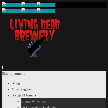
Skip to content
Blogg
Mina bryggder
Brygga öl hemma
Brygga öl hemma
Förkultur på flytande jäst