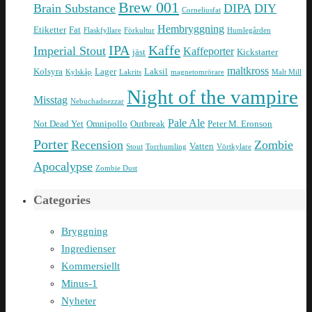
Brew 001
Brain Substance
DIPA
DIY
Corneliusfat
Hembryggning
Etiketter
Fat
Flaskfyllare
Förkultur
Humlegården
IPA
Kaffe
Imperial Stout
Kaffeporter
jäst
Kickstarter
maltkross
Kolsyra
Lager
Laksil
Kylskåp
Lakrits
magnetomrörare
Malt Mill
Night of the vampire
Misstag
Nebuchadnezzar
Pale Ale
Not Dead Yet
Omnipollo
Outbreak
Peter M. Eronson
Porter
Recension
Zombie
Vatten
Stout
Torrhumling
Vörtkylare
Apocalypse
Zombie Dust
Categories
Bryggning
Ingredienser
Kommersiellt
Minus-1
Nyheter