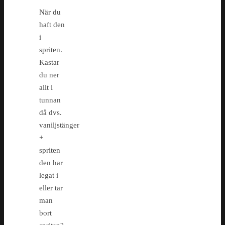
När du
haft den
i
spriten.
Kastar
du ner
allt i
tunnan
då dvs.
vaniljstänger
+
spriten
den har
legat i
eller tar
man
bort