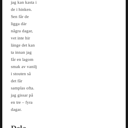
jag kan kasta i
de i hinken.
Sen får de
ligga där
några dagar,
vet inte hir
länge det kan
ta innan jag
får en lagom
smak av vanilj
i stouten så
det får
samplas ofta.
jag gissar på
en tre – fyra
dagar.