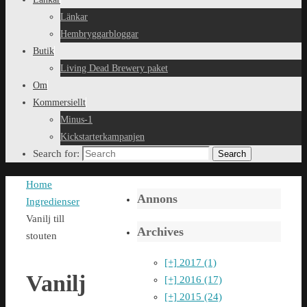
Länkar
Hembryggarbloggar
Butik
Living Dead Brewery paket
Om
Kommersiellt
Minus-1
Kickstarterkampanjen
Search for:
Search
Home
Annons
Ingredienser
Vanilj till
Archives
stouten
[+]
2017 (1)
Vanilj
[+]
2016 (17)
[+]
2015 (24)