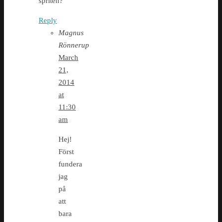
spriten?
Reply
Magnus
Rönnerup
March
21,
2014
at
11:30
am
Hej!
Först
fundera
jag
på
att
bara