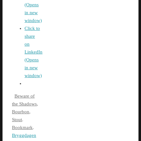
(Opens
in new
window)
Click to
share
on
LinkedIn
(Opens
in new
window)
Beware of
the Shadows
,
Bourbon
,
Stout
.
Bookmark
.
Bryggdagen