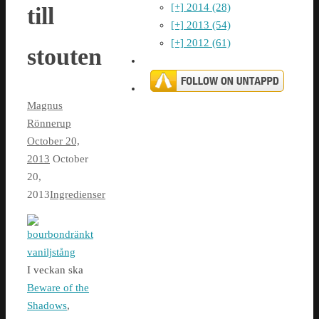
[+]
2014 (28)
till
[+]
2013 (54)
[+]
2012 (61)
stouten
Magnus
Rönnerup
October 20,
2013
October
20,
2013
Ingredienser
I veckan ska
Beware of the
Shadows
,