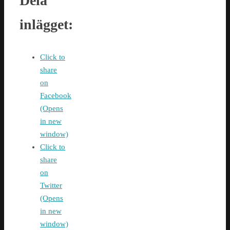
Dela
inlägget:
Click to
share
on
Facebook
(Opens
in new
window)
Click to
share
on
Twitter
(Opens
in new
window)