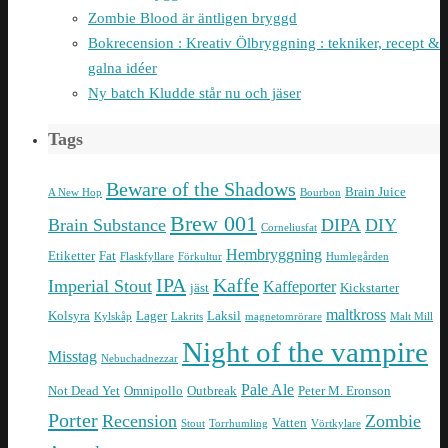
Zombie Blood är äntligen bryggd
Bokrecension : Kreativ Ölbryggning : tekniker, recept &
galna idéer
Ny batch Kludde står nu och jäser
Tags
Beware of the Shadows
Brain Juice
A New Hop
Bourbon
Brew 001
Brain Substance
DIPA
DIY
Corneliusfat
Hembryggning
Etiketter
Fat
Flaskfyllare
Förkultur
Humlegården
IPA
Kaffe
Imperial Stout
Kaffeporter
jäst
Kickstarter
maltkross
Kolsyra
Lager
Laksil
Kylskåp
Lakrits
magnetomrörare
Malt Mill
Night of the vampire
Misstag
Nebuchadnezzar
Pale Ale
Not Dead Yet
Omnipollo
Outbreak
Peter M. Eronson
Porter
Recension
Zombie
Vatten
Stout
Torrhumling
Vörtkylare