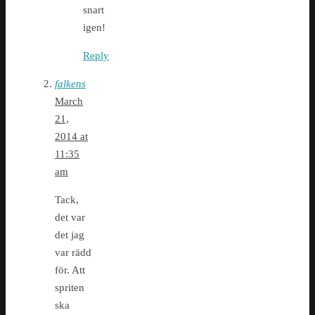
snart
igen!
Reply
falkens
March
21,
2014 at
11:35
am
Tack,
det var
det jag
var rädd
för. Att
spriten
ska