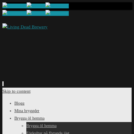
Skip to content
Blogg
Mina bryggder
Brygga öl hemma
Brygga öl hemma
Förkultur på flytande jäst