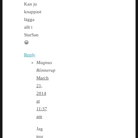
Kan ju
knappast
lägga
allt i
StarSan
😀
Reply
Magnus
Rönnerup
March
21,
2014
at
11:37
am
Jag
tror