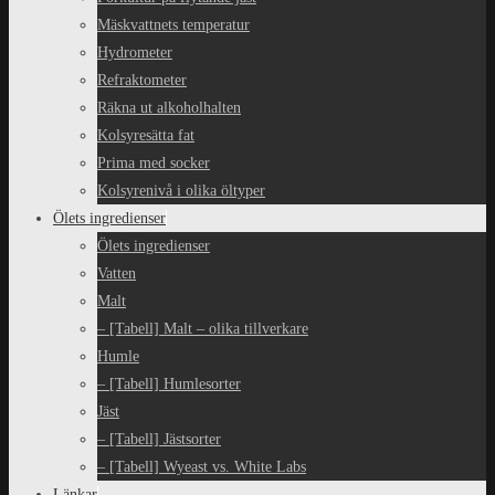
Mäskvattnets temperatur
Hydrometer
Refraktometer
Räkna ut alkoholhalten
Kolsyresätta fat
Prima med socker
Kolsyrenivå i olika öltyper
Ölets ingredienser
Ölets ingredienser
Vatten
Malt
– [Tabell] Malt – olika tillverkare
Humle
– [Tabell] Humlesorter
Jäst
– [Tabell] Jästsorter
– [Tabell] Wyeast vs. White Labs
Länkar