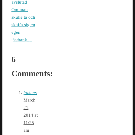
avslutad
Om man
skulle ta och
skaffa sig en
egen
jästbank…
6
Comments:
falkens
March
21,
2014 at
11:25
am