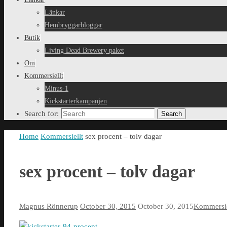
Länkar
Hembryggarbloggar
Butik
Living Dead Brewery paket
Om
Kommersiellt
Minus-1
Kickstarterkampanjen
Search for:
Search
Home
Kommersiellt
sex procent – tolv dagar
sex procent – tolv dagar
Magnus Rönnerup
October 30, 2015
October 30, 2015
Kommersie