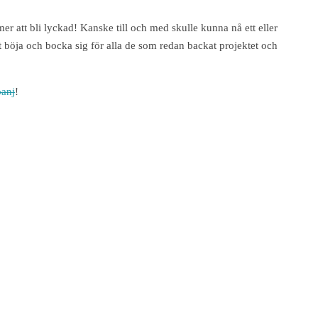
r att bli lyckad! Kanske till och med skulle kunna nå ett eller
t böja och bocka sig för alla de som redan backat projektet och
panj
!