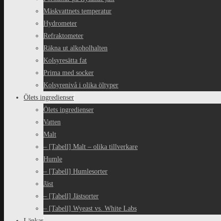
Mäskvattnets temperatur
Hydrometer
Refraktometer
Räkna ut alkoholhalten
Kolsyresätta fat
Prima med socker
Kolsyrenivå i olika öltyper
Ölets ingredienser
Ölets ingredienser
Vatten
Malt
– [Tabell] Malt – olika tillverkare
Humle
– [Tabell] Humlesorter
Jäst
– [Tabell] Jästsorter
– [Tabell] Wyeast vs. White Labs
Länkar