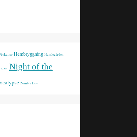
Hembryggning
Förkultur
Humlegården
Night of the
ezzar
ocalypse
Zombie Dust