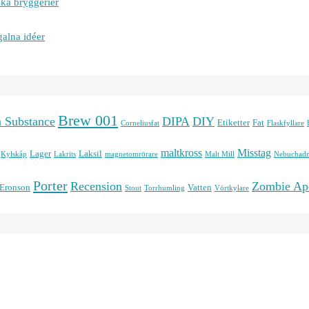
ska bryggerier
galna idéer
Brew 001
n Substance
DIPA
DIY
Etiketter
Fat
Corneliusfat
Flaskfyllare
maltkross
Misstag
Lager
Laksil
Kylskåp
Lakrits
magnetomrörare
Malt Mill
Nebuchadn
Porter
Recension
Zombie Ap
 Eronson
Vatten
Stout
Torrhumling
Vörtkylare