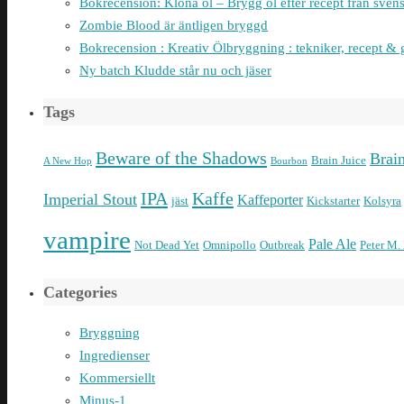
Bokrecension: Klona öl – Brygg öl efter recept från sven
Zombie Blood är äntligen bryggd
Bokrecension : Kreativ Ölbryggning : tekniker, recept & 
Ny batch Kludde står nu och jäser
Tags
Beware of the Shadows
Brai
Brain Juice
A New Hop
Bourbon
IPA
Kaffe
Imperial Stout
Kaffeporter
jäst
Kickstarter
Kolsyra
vampire
Pale Ale
Not Dead Yet
Omnipollo
Outbreak
Peter M.
Categories
Bryggning
Ingredienser
Kommersiellt
Minus-1