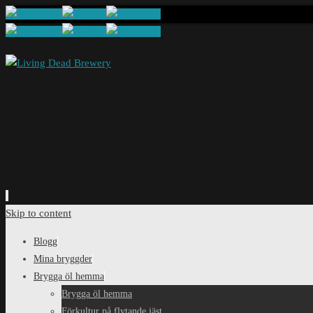
Skip to content
Blogg
Mina bryggder
Brygga öl hemma
Brygga öl hemma
Förkultur på flytande jäst