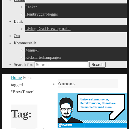
Länkar
Hembryggarbloggar
Butik
Living Dead Brewery paket
Om
Kommersiellt
Minus-1
Kickstarterkampanjen
Search for:
Search
Home
Posts
Annons
tagged
"BrewTimer"
Tag: