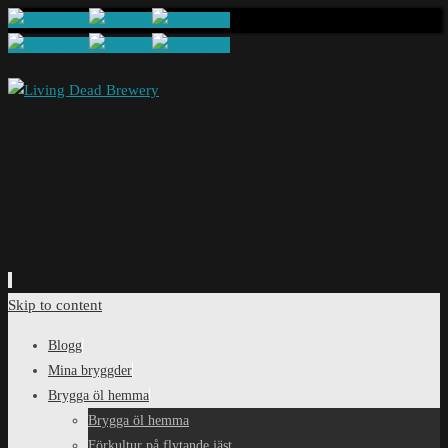
Skip to content
Blogg
Mina bryggder
Brygga öl hemma
Brygga öl hemma
Förkultur på flytande jäst