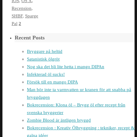
IOS
,
OS X
,
Recension
,
SHBF
,
Sparge
Pal
2
Recent Posts
Bryggare på heltid
Satanistisk ölgröt
Nog ska det bli lite hetta i mango DIPAn
Infekterad öl sucks!
Försök till en mango DIPA
Man bör inte ta varmvatten ur kranen för att snabba på
bryggdagen
Bokrecension: Klona öl – Brygg öl efter recept från
svenska bryggerier
Zombie Blood är äntligen bryggd
Bokrecension : Kreativ Ölbryggning : tekniker, recept &
galna idéer