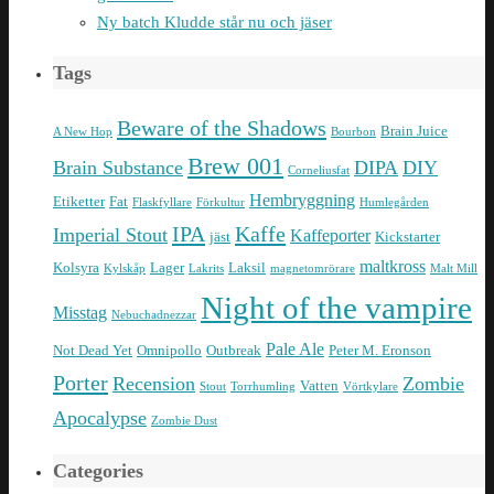
Ny batch Kludde står nu och jäser
Tags
Beware of the Shadows
Brain Juice
A New Hop
Bourbon
Brew 001
Brain Substance
DIPA
DIY
Corneliusfat
Hembryggning
Etiketter
Fat
Flaskfyllare
Förkultur
Humlegården
IPA
Kaffe
Imperial Stout
Kaffeporter
jäst
Kickstarter
maltkross
Kolsyra
Lager
Laksil
Kylskåp
Lakrits
magnetomrörare
Malt Mill
Night of the vampire
Misstag
Nebuchadnezzar
Pale Ale
Not Dead Yet
Omnipollo
Outbreak
Peter M. Eronson
Porter
Recension
Zombie
Vatten
Stout
Torrhumling
Vörtkylare
Apocalypse
Zombie Dust
Categories