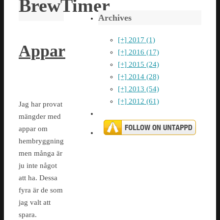
BrewTimer
Archives
[+]
2017 (1)
Appar
[+]
2016 (17)
[+]
2015 (24)
[+]
2014 (28)
[+]
2013 (54)
[+]
2012 (61)
Jag har provat
mängder med
appar om
hembryggning
men många är
ju inte något
att ha. Dessa
fyra är de som
jag valt att
spara.