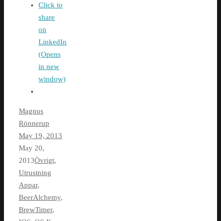
Click to
share
on
LinkedIn
(Opens
in new
window)
Magnus
Rönnerup
May 19, 2013
May 20,
2013
Övrigt
,
Utrustning
Appar
,
BeerAlchemy
,
BrewTimer
,