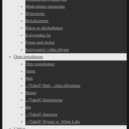
Mäskvattnets temperatur
Hydrometer
Refraktometer
Räkna ut alkoholhalten
Kolsyresätta fat
Prima med socker
Kolsyrenivå i olika öltyper
Ölets ingredienser
Ölets ingredienser
Vatten
Malt
– [Tabell] Malt – olika tillverkare
Humle
– [Tabell] Humlesorter
Jäst
– [Tabell] Jästsorter
– [Tabell] Wyeast vs. White Labs
Länkar