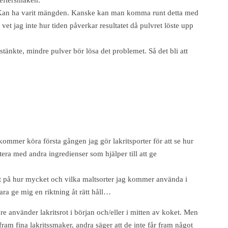
 eftersmaken.
åt. Kan ha varit mängden. Kanske kan man komma runt detta med
vet jag inte hur tiden påverkar resultatet då pulvret löste upp
sstänkte, mindre pulver bör lösa det problemet. Så det bli att
 kommer köra första gången jag gör lakritsporter för att se hur
tera med andra ingredienser som hjälper till att ge
et på hur mycket och vilka maltsorter jag kommer använda i
ra ge mig en riktning åt rätt håll…
e använder lakritsrot i början och/eller i mitten av koket. Men
r fram fina lakritssmaker, andra säger att de inte får fram något