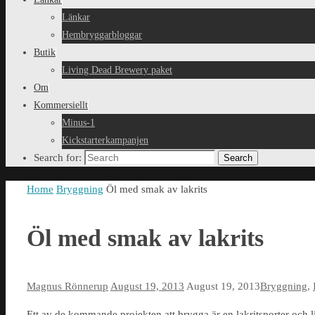
Länkar
Hembryggarbloggar
Butik
Living Dead Brewery paket
Om
Kommersiellt
Minus-1
Kickstarterkampanjen
Search for:
Search
Home
Bryggning
Öl med smak av lakrits
Öl med smak av lakrits
Magnus Rönnerup
August 19, 2013
August 19, 2013
Bryggning
,
Ett av de kommande projekten att brygga är en lakritsporter och 