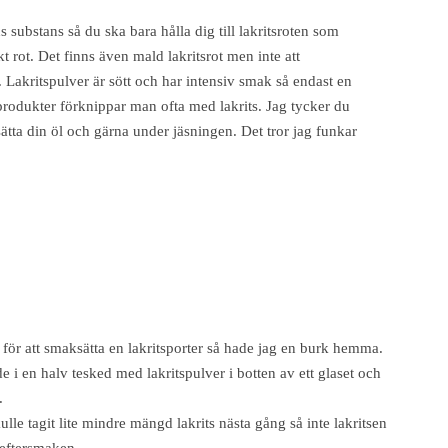
s substans så du ska bara hålla dig till lakritsroten som
t rot. Det finns även mald lakritsrot men inte att
Lakritspulver är sött och har intensiv smak så endast en
 produkter förknippar man ofta med lakrits. Jag tycker du
tta din öl och gärna under jäsningen. Det tror jag funkar
g för att smaksätta en lakritsporter så hade jag en burk hemma.
 i en halv tesked med lakritspulver i botten av ett glaset och
.
ulle tagit lite mindre mängd lakrits nästa gång så inte lakritsen