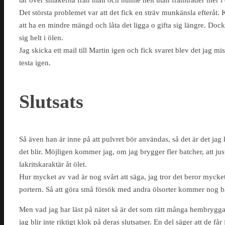
tar över smakerna från malt och humle helt utan framträder mer i
Det största problemet var att det fick en sträv munkänsla efter
att ha en mindre mängd och låta det ligga o gifta sig längre. Dock 
sig helt i ölen.
Jag skicka ett mail till Martin igen och fick svaret blev det jag mi
testa igen.
Slutsats
Så även han är inne på att pulvret bör användas, så det är det jag
det blir. Möjligen kommer jag, om jag brygger fler batcher, att jus
lakritskaraktär åt ölet.
Hur mycket av vad är nog svårt att säga, jag tror det beror myck
portern. Så att göra små försök med andra ölsorter kommer nog ba
Men vad jag har läst på nätet så är det som rätt många hembryggar
jag blir inte riktigt klok på deras slutsatser. En del säger att de få