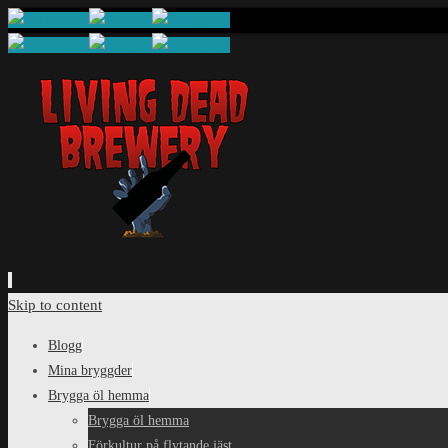
Skip to content
Blogg
Mina bryggder
Brygga öl hemma
Brygga öl hemma
Förkultur på flytande jäst