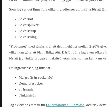
Som jag ser det finns fyra olika ingredienser att tillsätta för att få
Lakritsrot
Lakritspulver
Lakritssirap
Lakritsstång
“Problemet” med rålakrits är att det innehåller mellan 2-20% glyc
vilket kan göra att ölet väldigt sött. Därför börja jag även söka efte
för att jag tänkte brygga en lakritsöl utan lakrits, men kan kanske
De ingredienser jag hittat är:
Melass (från sockerrör)
Demerarasocker
Stjärnanis
Fänkålsfrön
Jag skickade ett mail till
Lakritsfabriken i Ramlösa
, och fick detta