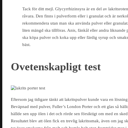
Tack för ditt mejl. Glycyrrhizinsyra är en del av lakritsroten
råvara. Den finns i pulverform eller i granulat och är nerkok
rekommendera utan man ska använda pulver eller granulat. 
liten mängd ska tillföras. Anis, fänkål eller andra liknande
ska köpa pulver och koka upp eller färdig syrup och smaksä
bäst.
Ovetenskapligt test
Eftersom jag tidigare tänkt att lakritspulver kunde vara en lösnin
Beväpnad med pulver, Fuller’s London Porter och ett glas så hällde
hällde sen upp ölen i det och rörde sen försiktigt om med en sked
Resultatet blev att ölen fick en trevlig lakritssmak, även om jag sk