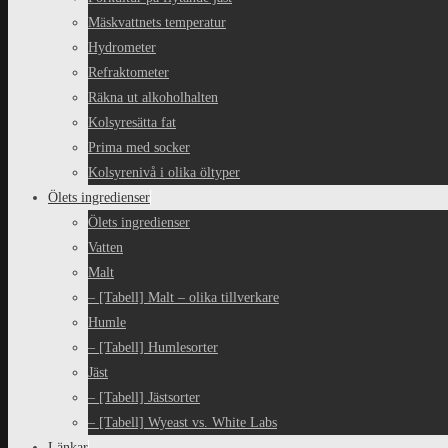
Mäskvattnets temperatur
Hydrometer
Refraktometer
Räkna ut alkoholhalten
Kolsyresätta fat
Prima med socker
Kolsyrenivå i olika öltyper
Ölets ingredienser
Ölets ingredienser
Vatten
Malt
– [Tabell] Malt – olika tillverkare
Humle
– [Tabell] Humlesorter
Jäst
– [Tabell] Jästsorter
– [Tabell] Wyeast vs. White Labs
Länkar