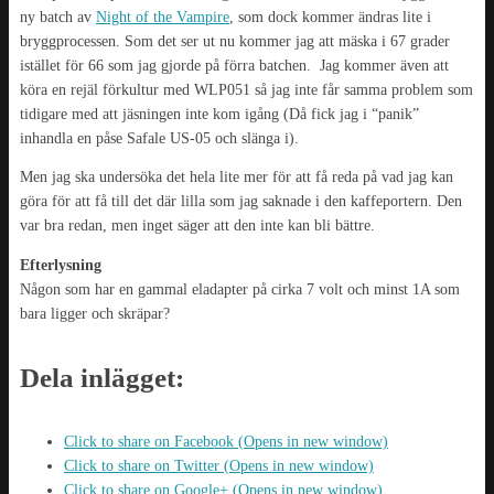
ny batch av
Night of the Vampire
, som dock kommer ändras lite i
bryggprocessen. Som det ser ut nu kommer jag att mäska i 67 grader
istället för 66 som jag gjorde på förra batchen. Jag kommer även att
köra en rejäl förkultur med WLP051 så jag inte får samma problem som
tidigare med att jäsningen inte kom igång (Då fick jag i “panik”
inhandla en påse Safale US-05 och slänga i).
Men jag ska undersöka det hela lite mer för att få reda på vad jag kan
göra för att få till det där lilla som jag saknade i den kaffeportern. Den
var bra redan, men inget säger att den inte kan bli bättre.
Efterlysning
Någon som har en gammal eladapter på cirka 7 volt och minst 1A som
bara ligger och skräpar?
Dela inlägget:
Click to share on Facebook (Opens in new window)
Click to share on Twitter (Opens in new window)
Click to share on Google+ (Opens in new window)