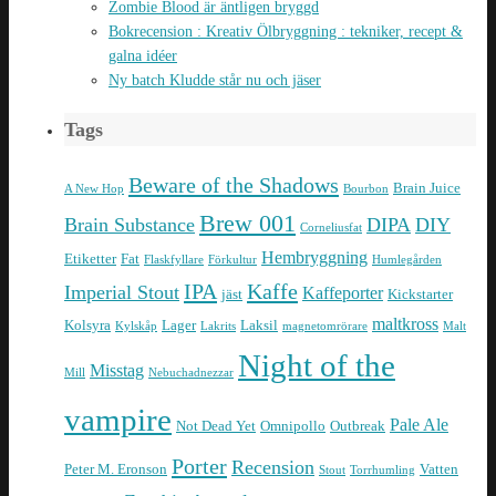
Zombie Blood är äntligen bryggd
Bokrecension : Kreativ Ölbryggning : tekniker, recept &
galna idéer
Ny batch Kludde står nu och jäser
Tags
Beware of the Shadows
Brain Juice
A New Hop
Bourbon
Brew 001
Brain Substance
DIPA
DIY
Corneliusfat
Hembryggning
Etiketter
Fat
Flaskfyllare
Förkultur
Humlegården
IPA
Kaffe
Imperial Stout
Kaffeporter
jäst
Kickstarter
maltkross
Kolsyra
Lager
Laksil
Kylskåp
Lakrits
magnetomrörare
Malt
Night of the
Misstag
Mill
Nebuchadnezzar
vampire
Pale Ale
Not Dead Yet
Omnipollo
Outbreak
Porter
Recension
Peter M. Eronson
Vatten
Stout
Torrhumling