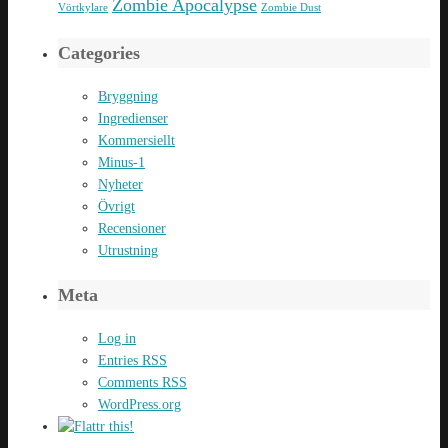
Zombie Apocalypse
Vörtkylare
Zombie Dust
Categories
Bryggning
Ingredienser
Kommersiellt
Minus-1
Nyheter
Övrigt
Recensioner
Utrustning
Meta
Log in
Entries
RSS
Comments
RSS
WordPress.org