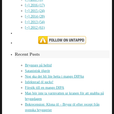
[+]
2016 (17)
[+]
2015 (24)
[+]
2014 (28)
[+]
2013 (54)
[+]
2012 (61)
Recent Posts
Bryggare på heltid
Satanistisk ölgröt
Nog ska det bli lite hetta i mango DIPAn
Infekterad öl sucks!
Försök till en mango DIPA
Man bör inte ta varmvatten ur kranen för att snabba på
bryggdagen
Bokrecension: Klona öl – Brygg öl efter recept från
svenska bryggerier