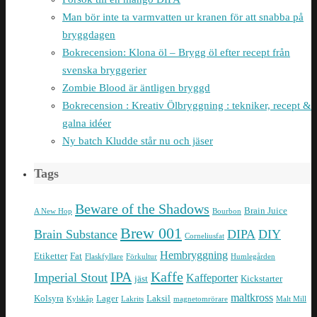
Man bör inte ta varmvatten ur kranen för att snabba på
bryggdagen
Bokrecension: Klona öl – Brygg öl efter recept från
svenska bryggerier
Zombie Blood är äntligen bryggd
Bokrecension : Kreativ Ölbryggning : tekniker, recept &
galna idéer
Ny batch Kludde står nu och jäser
Tags
Beware of the Shadows
Brain Juice
A New Hop
Bourbon
Brew 001
Brain Substance
DIPA
DIY
Corneliusfat
Hembryggning
Etiketter
Fat
Flaskfyllare
Förkultur
Humlegården
IPA
Kaffe
Imperial Stout
Kaffeporter
jäst
Kickstarter
maltkross
Kolsyra
Lager
Laksil
Kylskåp
Lakrits
magnetomrörare
Malt Mill