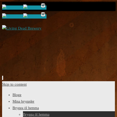
Skip to content
Blogg
Mina bryggder
Brygga öl hemma
Brygga öl hemma