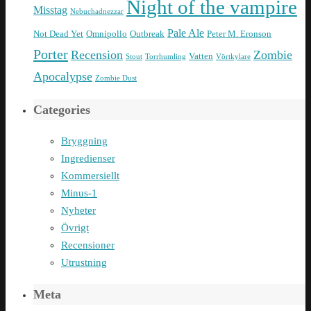
Night of the vampire
Misstag
Nebuchadnezzar
Pale Ale
Not Dead Yet
Omnipollo
Outbreak
Peter M. Eronson
Porter
Recension
Zombie
Vatten
Stout
Torrhumling
Vörtkylare
Apocalypse
Zombie Dust
Categories
Bryggning
Ingredienser
Kommersiellt
Minus-1
Nyheter
Övrigt
Recensioner
Utrustning
Meta