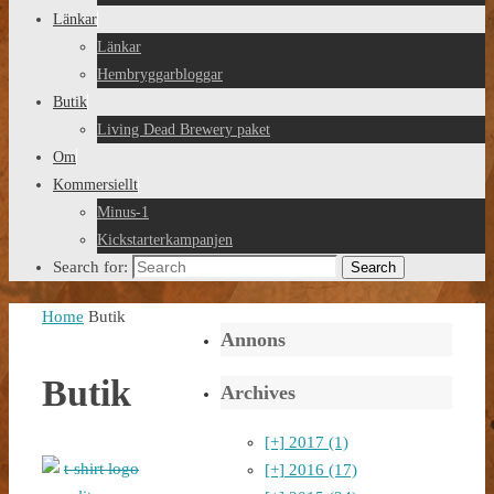
Länkar
Länkar
Hembryggarbloggar
Butik
Living Dead Brewery paket
Om
Kommersiellt
Minus-1
Kickstarterkampanjen
Search for:
Search
Home
Butik
Annons
Butik
Archives
[+]
2017 (1)
[+]
2016 (17)