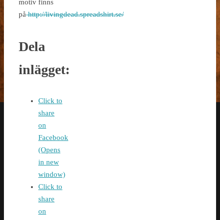
motiv finns
på
http://livingdead.spreadshirt.se/
Dela
inlägget:
Click to
share
on
Facebook
(Opens
in new
window)
Click to
share
on