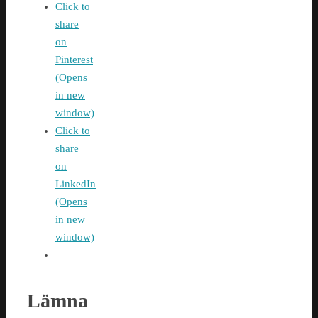
Click to
share
on
Pinterest
(Opens
in new
window)
Click to
share
on
LinkedIn
(Opens
in new
window)
Lämna