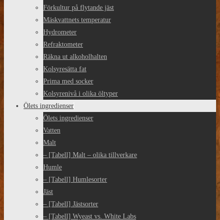
Förkultur på flytande jäst
Mäskvattnets temperatur
Hydrometer
Refraktometer
Räkna ut alkoholhalten
Kolsyresätta fat
Prima med socker
Kolsyrenivå i olika öltyper
Ölets ingredienser
Ölets ingredienser
Vatten
Malt
– [Tabell] Malt – olika tillverkare
Humle
– [Tabell] Humlesorter
Jäst
– [Tabell] Jästsorter
– [Tabell] Wyeast vs. White Labs