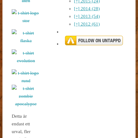
[+]
2015 (24)
[+]
2014 (28)
[+]
2013 (54)
[+]
2012 (61)
Detta är
endast ett
urval, fler