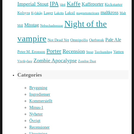
IPA
Kaffe
Imperial Stout
Kaffeporter
jäst
Kickstarter
maltkross
Kolsyra
Lager
Laksil
Kylskåp
Lakrits
magnetomrörare
Malt
Night of the
Misstag
Mill
Nebuchadnezzar
vampire
Pale Ale
Not Dead Yet
Omnipollo
Outbreak
Porter
Recension
Peter M. Eronson
Vatten
Stout
Torrhumling
Zombie Apocalypse
Vörtkylare
Zombie Dust
Categories
Bryggning
Ingredienser
Kommersiellt
Minus-1
Nyheter
Övrigt
Recensioner
Utrustning