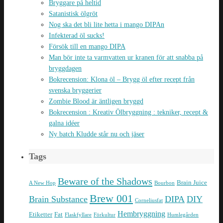
Bryggare på heltid
Satanistisk ölgröt
Nog ska det bli lite hetta i mango DIPAn
Infekterad öl sucks!
Försök till en mango DIPA
Man bör inte ta varmvatten ur kranen för att snabba på
bryggdagen
Bokrecension: Klona öl – Brygg öl efter recept från
svenska bryggerier
Zombie Blood är äntligen bryggd
Bokrecension : Kreativ Ölbryggning : tekniker, recept &
galna idéer
Ny batch Kludde står nu och jäser
Tags
Beware of the Shadows
Brain Juice
A New Hop
Bourbon
Brew 001
Brain Substance
DIPA
DIY
Corneliusfat
Hembryggning
Etiketter
Fat
Flaskfyllare
Förkultur
Humlegården