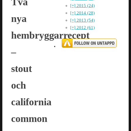
Två
[+]
2015 (24)
[+]
2014 (28)
nya
[+]
2013 (54)
[+]
2012 (61)
hembryggarrecept
–
stout
och
california
common