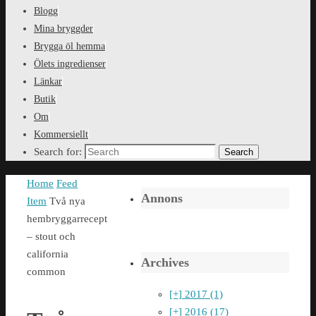
Blogg
Mina bryggder
Brygga öl hemma
Ölets ingredienser
Länkar
Butik
Om
Kommersiellt
Search for:
Search
Home
Feed
Annons
Item
Två nya
hembryggarrecept
– stout och
california
Archives
common
[+]
2017 (1)
[+]
2016 (17)