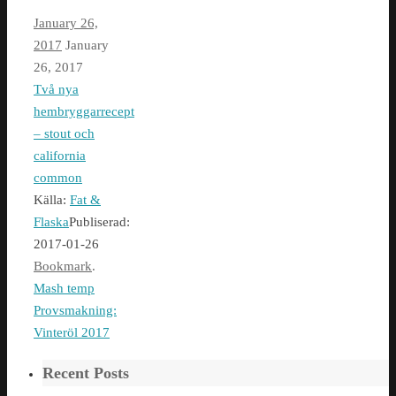
January 26,
2017
January
26, 2017
Två nya
hembryggarrecept
– stout och
california
common
Källa:
Fat &
Flaska
Publiserad:
2017-01-26
Bookmark
.
Mash temp
Provsmakning:
Vinteröl 2017
Recent Posts