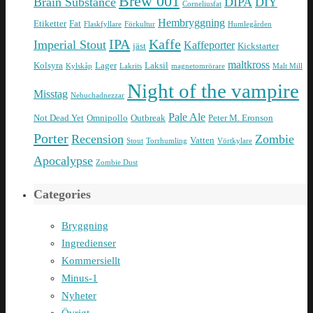
Brew 001
Brain Substance
DIPA
DIY
Corneliusfat
Hembryggning
Etiketter
Fat
Flaskfyllare
Förkultur
Humlegården
IPA
Kaffe
Imperial Stout
Kaffeporter
jäst
Kickstarter
maltkross
Kolsyra
Lager
Laksil
Kylskåp
Lakrits
magnetomrörare
Malt Mill
Night of the vampire
Misstag
Nebuchadnezzar
Pale Ale
Not Dead Yet
Omnipollo
Outbreak
Peter M. Eronson
Porter
Recension
Zombie
Vatten
Stout
Torrhumling
Vörtkylare
Apocalypse
Zombie Dust
Categories
Bryggning
Ingredienser
Kommersiellt
Minus-1
Nyheter