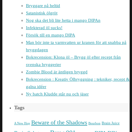
Bryggare på heltid
Satanistisk ölgröt
Nog ska det bli lite hetta i mango DIPAn
Infekterad öl sucks!
Försök till en mango DIPA
Man bör inte ta varmvatten ur kranen för att snabba på
bryggdagen
Bokrecension: Klona öl – Brygg öl efter recept från
svenska bryggerier
Zombie Blood är äntligen bryggd
Bokrecension : Kreativ Ölbryggning : tekniker, recept &
galna idéer
Ny batch Kludde står nu och jäser
Tags
Beware of the Shadows
Brain Juice
A New Hop
Bourbon