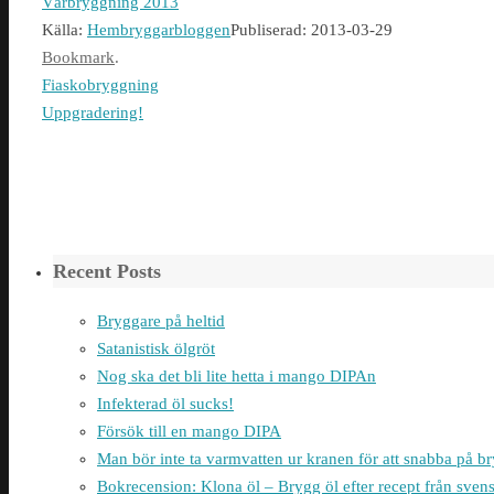
Vårbryggning 2013
Källa:
Hembryggarbloggen
Publiserad: 2013-03-29
Bookmark
.
Fiaskobryggning
Uppgradering!
Recent Posts
Bryggare på heltid
Satanistisk ölgröt
Nog ska det bli lite hetta i mango DIPAn
Infekterad öl sucks!
Försök till en mango DIPA
Man bör inte ta varmvatten ur kranen för att snabba på 
Bokrecension: Klona öl – Brygg öl efter recept från sven