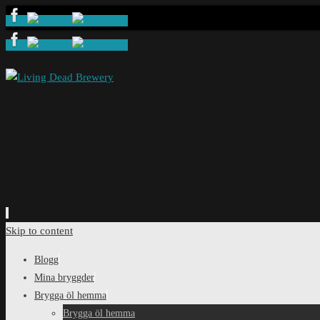
Skip to content
Blogg
Mina bryggder
Brygga öl hemma
Brygga öl hemma