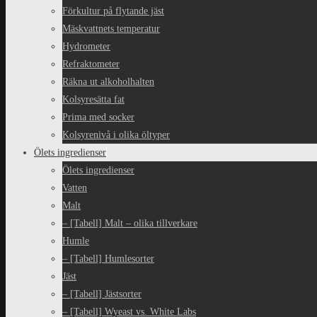
Förkultur på flytande jäst
Mäskvattnets temperatur
Hydrometer
Refraktometer
Räkna ut alkoholhalten
Kolsyresätta fat
Prima med socker
Kolsyrenivå i olika öltyper
Ölets ingredienser
Ölets ingredienser
Vatten
Malt
– [Tabell] Malt – olika tillverkare
Humle
– [Tabell] Humlesorter
Jäst
– [Tabell] Jästsorter
– [Tabell] Wyeast vs. White Labs