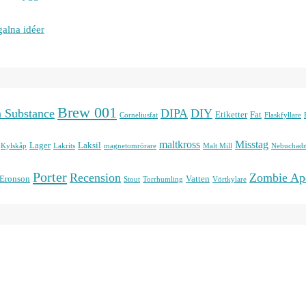
galna idéer
Brew 001
n Substance
DIPA
DIY
Etiketter
Fat
Corneliusfat
Flaskfyllare
maltkross
Misstag
Lager
Laksil
Kylskåp
Lakrits
magnetomrörare
Malt Mill
Nebuchadn
Porter
Recension
Zombie Ap
 Eronson
Vatten
Stout
Torrhumling
Vörtkylare