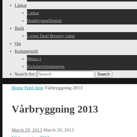
Länkar
Länkar
Hembryggarbloggar
Butik
Living Dead Brewery paket
Om
Kommersiellt
Minus-1
Kickstarterkampanjen
Search for:
Search
Home
Feed Item
Vårbryggning 2013
Vårbryggning 2013
March 29, 2013
March 29, 2013