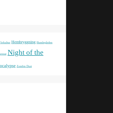
Hembryggning
Förkultur
Humlegården
Night of the
ezzar
ocalypse
Zombie Dust