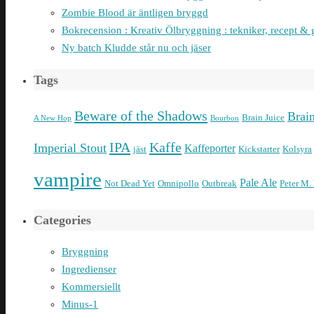
Zombie Blood är äntligen bryggd
Bokrecension : Kreativ Ölbryggning : tekniker, recept & 
Ny batch Kludde står nu och jäser
Tags
Beware of the Shadows
Brai
Brain Juice
A New Hop
Bourbon
IPA
Kaffe
Imperial Stout
Kaffeporter
jäst
Kickstarter
Kolsyra
vampire
Pale Ale
Not Dead Yet
Omnipollo
Outbreak
Peter M.
Categories
Bryggning
Ingredienser
Kommersiellt
Minus-1