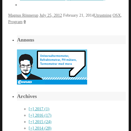
Magnus Rönnerup
July 25, 2012
February 21, 2014
Utrustning
OSX
,
Program
0
Annons
Archives
[+]
2017 (1)
[+]
2016 (17)
[+]
2015 (24)
[+]
2014 (28)