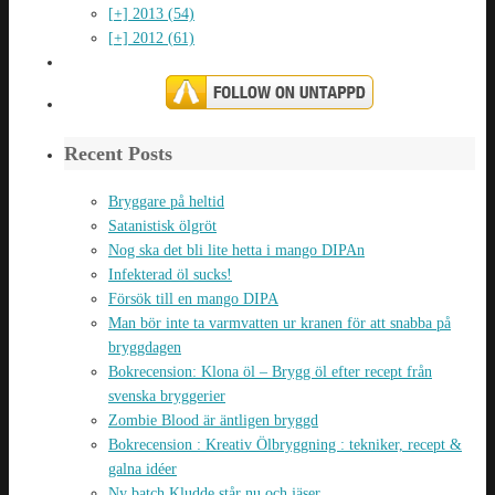
[+]
2013 (54)
[+]
2012 (61)
Recent Posts
Bryggare på heltid
Satanistisk ölgröt
Nog ska det bli lite hetta i mango DIPAn
Infekterad öl sucks!
Försök till en mango DIPA
Man bör inte ta varmvatten ur kranen för att snabba på
bryggdagen
Bokrecension: Klona öl – Brygg öl efter recept från
svenska bryggerier
Zombie Blood är äntligen bryggd
Bokrecension : Kreativ Ölbryggning : tekniker, recept &
galna idéer
Ny batch Kludde står nu och jäser