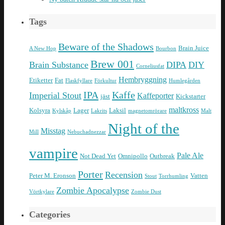
Tags
Beware of the Shadows
Brain Juice
A New Hop
Bourbon
Brew 001
Brain Substance
DIPA
DIY
Corneliusfat
Hembryggning
Etiketter
Fat
Flaskfyllare
Förkultur
Humlegården
IPA
Kaffe
Imperial Stout
Kaffeporter
jäst
Kickstarter
maltkross
Kolsyra
Lager
Laksil
Kylskåp
Lakrits
magnetomrörare
Malt
Night of the
Misstag
Mill
Nebuchadnezzar
vampire
Pale Ale
Not Dead Yet
Omnipollo
Outbreak
Porter
Recension
Peter M. Eronson
Vatten
Stout
Torrhumling
Zombie Apocalypse
Vörtkylare
Zombie Dust
Categories