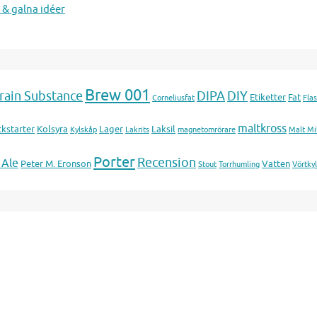
 & galna idéer
Brew 001
rain Substance
DIPA
DIY
Etiketter
Fat
Corneliusfat
Flas
maltkross
ckstarter
Kolsyra
Lager
Laksil
Kylskåp
Lakrits
magnetomrörare
Malt Mil
Porter
Recension
 Ale
Peter M. Eronson
Vatten
Stout
Torrhumling
Vörtky