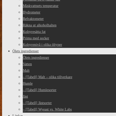
Mäskvattnets temperatur
Hydrometer
Refraktometer
Räkna ut alkoholhalten
Kolsyresätta fat
Prima med socker
Kolsyrenivå i olika öltyper
Ölets ingredienser
Ölets ingredienser
Vatten
Malt
– [Tabell] Malt – olika tillverkare
Humle
– [Tabell] Humlesorter
Jäst
– [Tabell] Jästsorter
– [Tabell] Wyeast vs. White Labs
Länkar