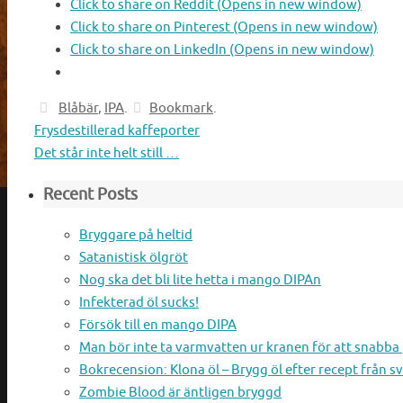
Click to share on Reddit (Opens in new window)
Click to share on Pinterest (Opens in new window)
Click to share on LinkedIn (Opens in new window)
Blåbär
,
IPA
.
Bookmark
.
Frysdestillerad kaffeporter
Det står inte helt still …
Recent Posts
Bryggare på heltid
Satanistisk ölgröt
Nog ska det bli lite hetta i mango DIPAn
Infekterad öl sucks!
Försök till en mango DIPA
Man bör inte ta varmvatten ur kranen för att snabb
Bokrecension: Klona öl – Brygg öl efter recept från s
Zombie Blood är äntligen bryggd