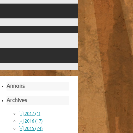
Annons
Archives
[+]
2017 (1)
[+]
2016 (17)
[+]
2015 (24)