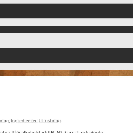
ning
,
Ingredienser
,
Utrustning
te alltför alkoholstark IPA. När jag satt och gjorde