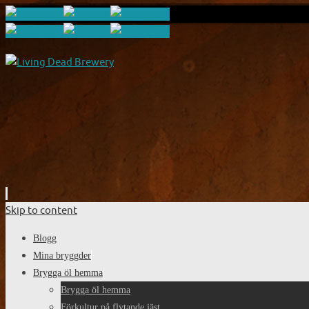
Skip to content
Blogg
Mina bryggder
Brygga öl hemma
Brygga öl hemma
Förkultur på flytande jäst