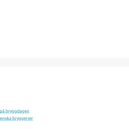
a på bryggdagen
venska bryggerier