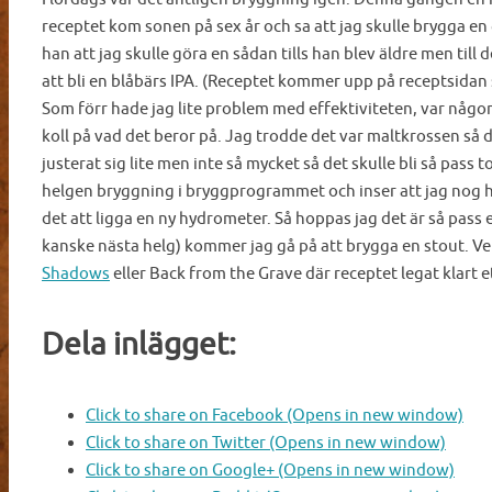
receptet kom sonen på sex år och sa att jag skulle brygga en 
han att jag skulle göra en sådan tills han blev äldre men till 
att bli en blåbärs IPA. (Receptet kommer upp på receptsidan 
Som förr hade jag lite problem med effektiviteten, var någon g
koll på vad det beror på. Jag trodde det var maltkrossen så 
justerat sig lite men inte så mycket så det skulle bli så pas
helgen bryggning i bryggprogrammet och inser att jag nog h
det att ligga en ny hydrometer. Så hoppas jag det är så pass e
kanske nästa helg) kommer jag gå på att brygga en stout. Vet
Shadows
eller Back from the Grave där receptet legat klart e
Dela inlägget:
Click to share on Facebook (Opens in new window)
Click to share on Twitter (Opens in new window)
Click to share on Google+ (Opens in new window)