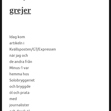
grejer
Idag kom
artikeln i
Kvällsposten/GT/Expressen
när jag och
de andra från
Minus-1 var
hemma hos
Solobryggeriet
och bryggde
öl och prata
med
journalister