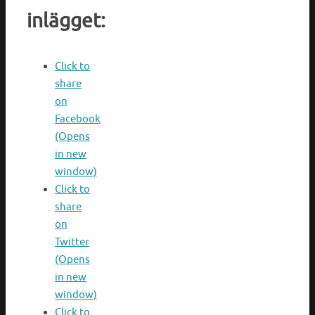
inlägget:
Click to
share
on
Facebook
(Opens
in new
window)
Click to
share
on
Twitter
(Opens
in new
window)
Click to