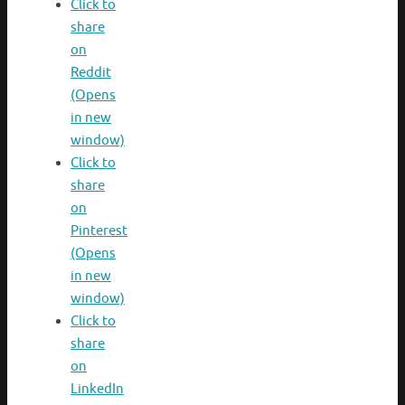
Click to
share
on
Reddit
(Opens
in new
window)
Click to
share
on
Pinterest
(Opens
in new
window)
Click to
share
on
LinkedIn