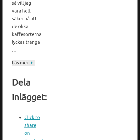
så vill jag
vara helt
säker på att
de olika
kaffesorterna
lyckas tränga
…
Läs mer
Dela
inlägget:
Click to
share
on