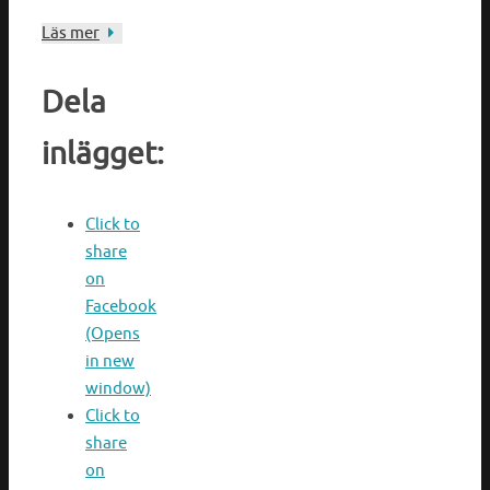
Läs mer
Dela
inlägget:
Click to
share
on
Facebook
(Opens
in new
window)
Click to
share
on