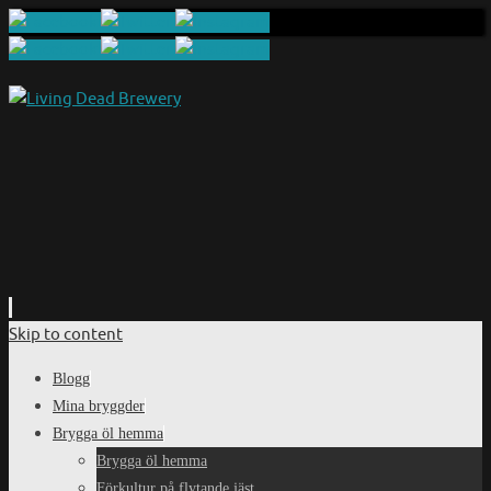
Skip to content
Blogg
Mina bryggder
Brygga öl hemma
Brygga öl hemma
Förkultur på flytande jäst