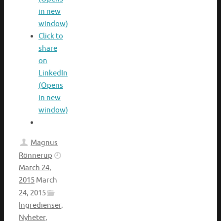
in new
window)
Click to
share
on
LinkedIn
(Opens
in new
window)
Magnus
Rönnerup
March 24,
2015
March
24, 2015
Ingredienser
,
Nyheter
,