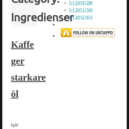
[+]
2014 (28)
[+]
2013 (54)
Ingredienser
[+]
2012 (61)
Kaffe
ger
starkare
öl
Igår