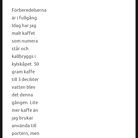
Förberedelserna
är i fullgång.
Idag har jag
malt kaffet
som numera
står och
kallbryggs i
kylskåpet. 50
gram kaffe
till 3 deciliter
vatten blev
det denna
gången. Lite
mer kaffe än
jag brukar
använda till
portern, men