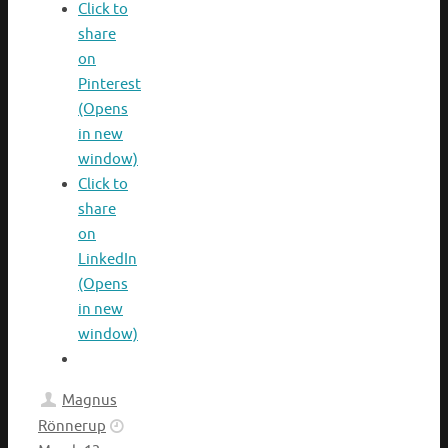
Click to
share
on
Pinterest
(Opens
in new
window)
Click to
share
on
LinkedIn
(Opens
in new
window)
Magnus
Rönnerup