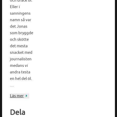
och drack öl.
Eller i
sanningens
namn så var
det Jonas
som bryggde
och skötte
det mesta
snacket med
journalisten
medans vi
andra testa
en hel del öl.
…
Läs mer
Dela