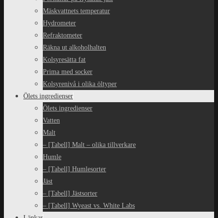
Mäskvattnets temperatur
Hydrometer
Refraktometer
Räkna ut alkoholhalten
Kolsyresätta fat
Prima med socker
Kolsyrenivå i olika öltyper
Ölets ingredienser
Ölets ingredienser
Vatten
Malt
– [Tabell] Malt – olika tillverkare
Humle
– [Tabell] Humlesorter
Jäst
– [Tabell] Jästsorter
– [Tabell] Wyeast vs. White Labs
Länkar