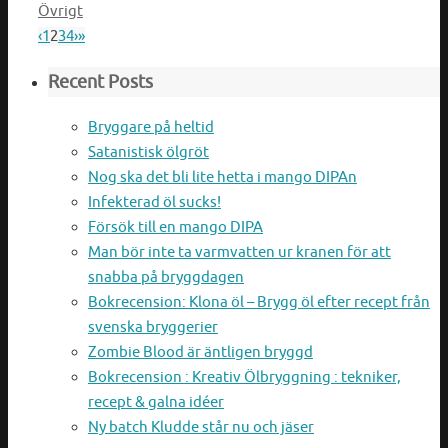
Övrigt
‹
1
2
3
4
›
»
Recent Posts
Bryggare på heltid
Satanistisk ölgröt
Nog ska det bli lite hetta i mango DIPAn
Infekterad öl sucks!
Försök till en mango DIPA
Man bör inte ta varmvatten ur kranen för att
snabba på bryggdagen
Bokrecension: Klona öl – Brygg öl efter recept från
svenska bryggerier
Zombie Blood är äntligen bryggd
Bokrecension : Kreativ Ölbryggning : tekniker,
recept & galna idéer
Ny batch Kludde står nu och jäser