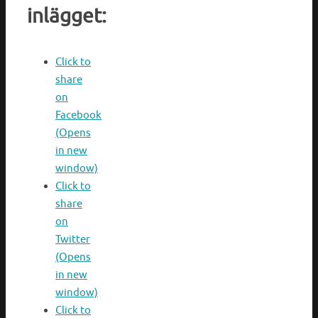
inlägget:
Click to
share
on
Facebook
(Opens
in new
window)
Click to
share
on
Twitter
(Opens
in new
window)
Click to