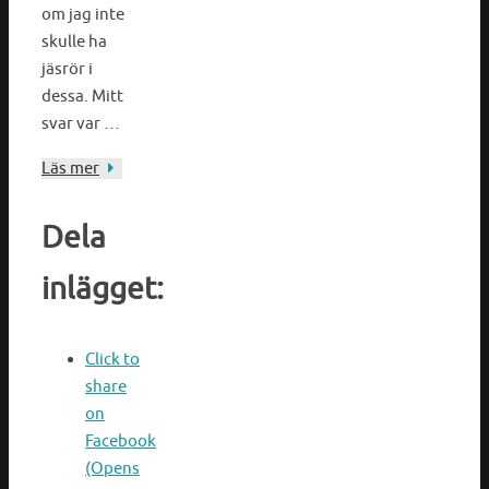
om jag inte
skulle ha
jäsrör i
dessa. Mitt
svar var …
Läs mer
Dela
inlägget:
Click to
share
on
Facebook
(Opens