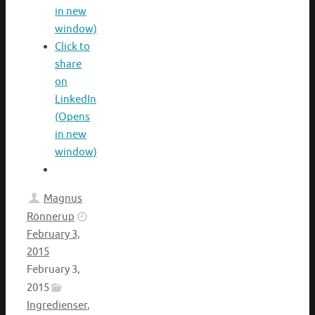
in new
window)
Click to
share
on
LinkedIn
(Opens
in new
window)
Magnus
Rönnerup
February 3,
2015
February 3,
2015
Ingredienser
,