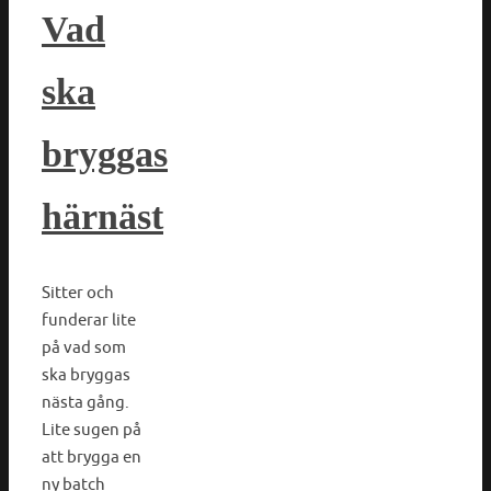
Vad
ska
bryggas
härnäst
Sitter och
funderar lite
på vad som
ska bryggas
nästa gång.
Lite sugen på
att brygga en
ny batch