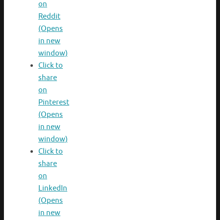
on
Reddit
(Opens
in new
window)
Click to
share
on
Pinterest
(Opens
in new
window)
Click to
share
on
LinkedIn
(Opens
in new