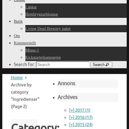
Länkar
Hembryggarbloggar
Butik
Living Dead Brewery paket
Om
Kommersiellt
Minus-1
Kickstarterkampanjen
Search for:
Search
Home
Annons
Archive by
category
Archives
"Ingredienser"
(Page 2)
[+]
2017 (1)
[+]
2016 (17)
Category:
[+]
2015 (24)